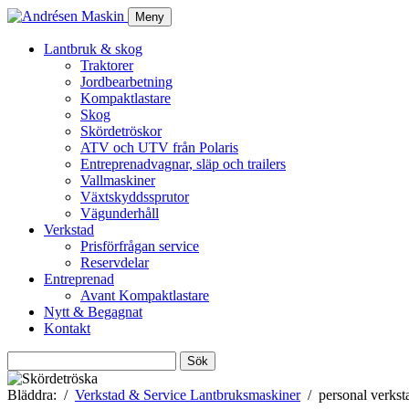
Meny
Lantbruk & skog
Traktorer
Jordbearbetning
Kompaktlastare
Skog
Skördetröskor
ATV och UTV från Polaris
Entreprenadvagnar, släp och trailers
Vallmaskiner
Växtskyddssprutor
Vägunderhåll
Verkstad
Prisförfrågan service
Reservdelar
Entreprenad
Avant Kompaktlastare
Nytt & Begagnat
Kontakt
Sök
efter:
Bläddra:
Verkstad & Service Lantbruksmaskiner
personal verkst