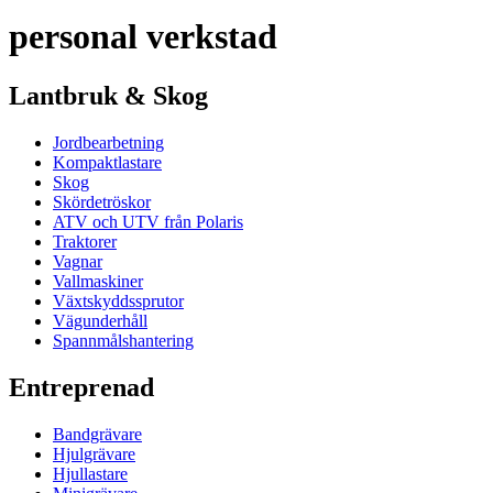
personal verkstad
Lantbruk & Skog
Jordbearbetning
Kompaktlastare
Skog
Skördetröskor
ATV och UTV från Polaris
Traktorer
Vagnar
Vallmaskiner
Växtskyddssprutor
Vägunderhåll
Spannmålshantering
Entreprenad
Bandgrävare
Hjulgrävare
Hjullastare