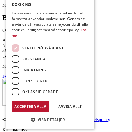
cookies
Mejl: Se flik längst ner till höger.
Denna webbplats använder cookies för att
Brålanda
förbättra användarupplevelsen. Genom att
använda vår webbplats samtycker du till alla
cookies i enlighet med vår cookiepolicy.
Läs
Öppettider: 07:00-16:00
mer
Andrésen Maskin i Brålanda AB
Nuntorp 301
STRIKT NÖDVÄNDIGT
464 64 Brålanda
Telefon: 0521-57 57 30
PRESTANDA
Mejl: Se flik längst ner till höger.
INRIKTNING
Följ oss på Facebook
FUNKTIONER
OKLASSIFICERADE
ACCEPTERA ALLA
AVVISA ALLT
© Copyright 2026 Andrésen Maskin AB.
Integritetspolicy
VISA DETALJER
Kontakta oss