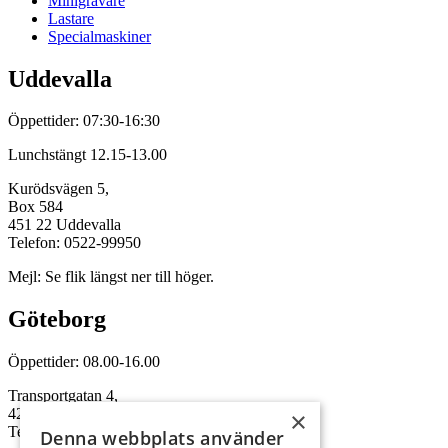
Minigrävare
Lastare
Specialmaskiner
Uddevalla
Öppettider: 07:30-16:30
Lunchstängt 12.15-13.00
Kurödsvägen 5,
Box 584
451 22 Uddevalla
Telefon: 0522-99950
Mejl: Se flik längst ner till höger.
Göteborg
Öppettider: 08.00-16.00
Transportgatan 4,
422 46 Hisings Backa
×
Telefon: 0708-115352
Denna webbplats använder