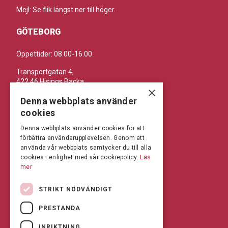
Mejl: Se flik längst ner till höger.
GÖTEBORG
Öppettider: 08.00-16.00
Transportgatan 4,
422 46 Hisings Backa
×
Telefon: 0708-115352
Denna webbplats använder
Mejl: Se flik längst ner till höger.
cookies
Denna webbplats använder cookies för att
BRÅLANDA
förbättra användarupplevelsen. Genom att
använda vår webbplats samtycker du till alla
Öppettider: 07:00-16:00
cookies i enlighet med vår cookiepolicy.
Läs
mer
Andrésen Maskin i Brålanda AB
Nuntorp 301
STRIKT NÖDVÄNDIGT
464 64 Brålanda
Telefon: 0521-57 57 30
PRESTANDA
Mejl: Se flik längst ner till höger.
INRIKTNING