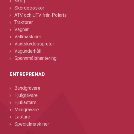
Skog
Skördetröskor
ATV och UTV från Polaris
Traktorer
Vagnar
Vallmaskiner
Växtskyddssprutor
Vägunderhåll
Spannmålshantering
ENTREPRENAD
Bandgrävare
Hjulgrävare
Hjullastare
Minigrävare
Lastare
Specialmaskiner