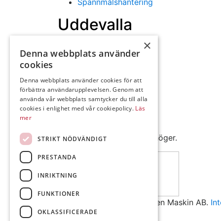
Spannmålshantering
Uddevalla
×
Öppettider: 07:30-16:30
Denna webbplats använder
Lunchstängt 12.15-13.00
cookies
Denna webbplats använder cookies för att
Kurödsvägen 5,
förbättra användarupplevelsen. Genom att
Box 584
använda vår webbplats samtycker du till alla
451 22 Uddevalla
cookies i enlighet med vår cookiepolicy.
Läs
Telefon: 0522-99950
mer
Mejl: Se flik längst ner till höger.
STRIKT NÖDVÄNDIGT
Följ oss på Facebook
PRESTANDA
INRIKTNING
FUNKTIONER
© Copyright 2026 Andrésen Maskin AB.
In
OKLASSIFICERADE