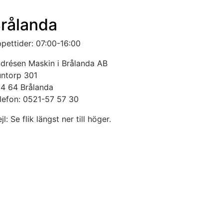
rålanda
pettider: 07:00-16:00
drésen Maskin i Brålanda AB
ntorp 301
4 64 Brålanda
lefon: 0521-57 57 30
jl: Se flik längst ner till höger.