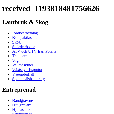
received_1193818481756626
Lantbruk & Skog
Jordbearbetning
Kompaktlastare
Skog
Skördetröskor
ATV och UTV från Polaris
Traktorer
Vagnar
Vallmaskiner
Växtskyddssprutor
Vägunderhåll
Spannmålshantering
Entreprenad
Bandgrävare
Hjulgrävare
Hjullastare