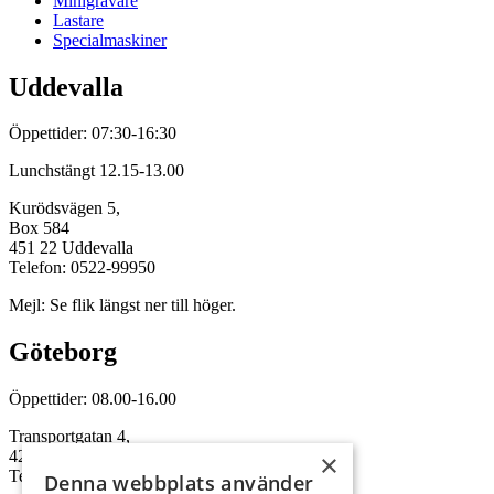
Minigrävare
Lastare
Specialmaskiner
Uddevalla
Öppettider: 07:30-16:30
Lunchstängt 12.15-13.00
Kurödsvägen 5,
Box 584
451 22 Uddevalla
Telefon: 0522-99950
Mejl: Se flik längst ner till höger.
Göteborg
Öppettider: 08.00-16.00
Transportgatan 4,
422 46 Hisings Backa
×
Telefon: 0708-115352
Denna webbplats använder