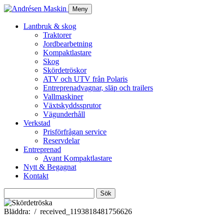
Meny
Lantbruk & skog
Traktorer
Jordbearbetning
Kompaktlastare
Skog
Skördetröskor
ATV och UTV från Polaris
Entreprenadvagnar, släp och trailers
Vallmaskiner
Växtskyddssprutor
Vägunderhåll
Verkstad
Prisförfrågan service
Reservdelar
Entreprenad
Avant Kompaktlastare
Nytt & Begagnat
Kontakt
Sök
efter:
Bläddra:
received_1193818481756626