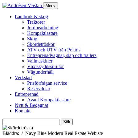
Meny
Lantbruk & skog
Traktorer
Jordbearbetning
Kompaktlastare
Skog
Skördetröskor
ATV och UTV från Polaris
Entreprenadvagnar, släp och trailers
Vallmaskiner
Växtskyddssprutor
Vägunderhåll
Verkstad
Prisförfrågan service
Reservdelar
Entreprenad
Avant Kompaktlastare
Nytt & Begagnat
Kontakt
Sök
efter:
Bläddra:
Navy Blue Modern Real Estate Webiste