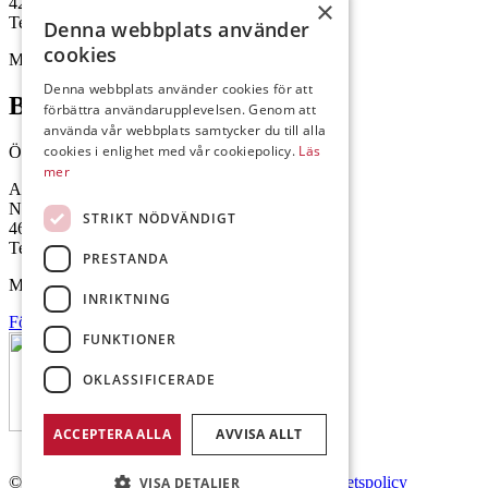
422 46 Hisings Backa
×
Telefon: 0708-115352
Denna webbplats använder
cookies
Mejl: Se flik längst ner till höger.
Denna webbplats använder cookies för att
Brålanda
förbättra användarupplevelsen. Genom att
använda vår webbplats samtycker du till alla
cookies i enlighet med vår cookiepolicy.
Läs
Öppettider: 07:00-16:00
mer
Andrésen Maskin i Brålanda AB
Nuntorp 301
STRIKT NÖDVÄNDIGT
464 64 Brålanda
Telefon: 0521-57 57 30
PRESTANDA
Mejl: Se flik längst ner till höger.
INRIKTNING
Följ oss på Facebook
FUNKTIONER
OKLASSIFICERADE
ACCEPTERA ALLA
AVVISA ALLT
© Copyright 2026 Andrésen Maskin AB.
Integritetspolicy
VISA DETALJER