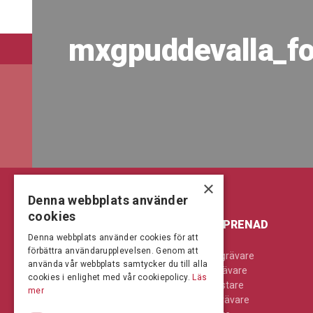
mxgpuddevalla_f
×
Denna webbplats använder
cookies
LANTBRUK & SKOG
ENTREPRENAD
Denna webbplats använder cookies för att
förbättra användarupplevelsen. Genom att
Jordbearbetning
Bandgrävare
använda vår webbplats samtycker du till alla
Kompaktlastare
Hjulgrävare
cookies i enlighet med vår cookiepolicy.
Läs
Skog
Hjullastare
mer
Skördetröskor
Minigrävare