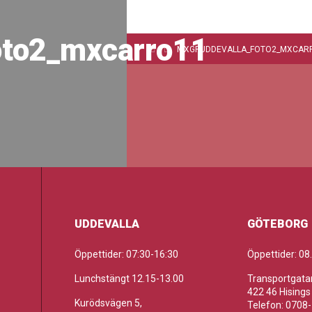
oto2_mxcarro11
MXGPUDDEVALLA_FOTO2_MXCAR
UDDEVALLA
GÖTEBORG
Öppettider: 07:30-16:30
Öppettider: 08
Lunchstängt 12.15-13.00
Transportgatan
422 46 Hisings
Kurödsvägen 5,
Telefon: 0708