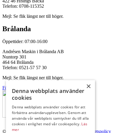
422 46 Hisings Backa
Telefon: 0708-115352
Mejl: Se flik längst ner till höger.
Brålanda
Öppettider: 07:00-16:00
Andrésen Maskin i Brålanda AB
Nuntorp 301
464 64 Brålanda
Telefon: 0521-57 57 30
Mejl: Se flik längst ner till höger.
×
Följ oss på Facebook
Denna webbplats använder
cookies
Denna webbplats använder cookies för att
förbättra användarupplevelsen. Genom att
använda vår webbplats samtycker du till alla
cookies i enlighet med vår cookiepolicy.
Läs
mer
© Copyright 2026 Andrésen Maskin AB.
Integritetspolicy