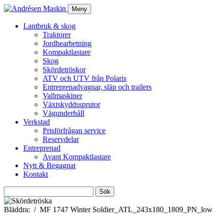
Meny
Lantbruk & skog
Traktorer
Jordbearbetning
Kompaktlastare
Skog
Skördetröskor
ATV och UTV från Polaris
Entreprenadvagnar, släp och trailers
Vallmaskiner
Växtskyddssprutor
Vägunderhåll
Verkstad
Prisförfrågan service
Reservdelar
Entreprenad
Avant Kompaktlastare
Nytt & Begagnat
Kontakt
Sök
efter:
Bläddra:
MF 1747 Winter Soldier_ATL_243x180_1809_PN_low