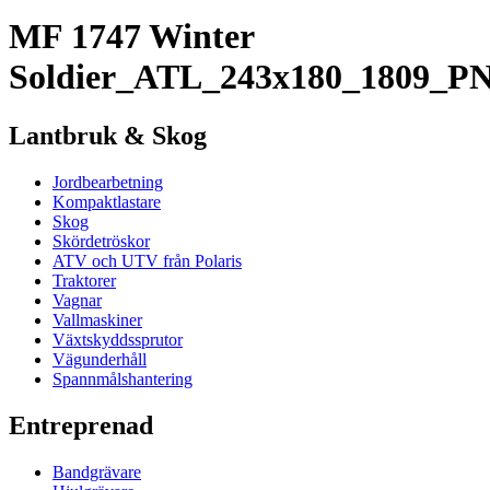
MF 1747 Winter
Soldier_ATL_243x180_1809_P
Lantbruk & Skog
Jordbearbetning
Kompaktlastare
Skog
Skördetröskor
ATV och UTV från Polaris
Traktorer
Vagnar
Vallmaskiner
Växtskyddssprutor
Vägunderhåll
Spannmålshantering
Entreprenad
Bandgrävare