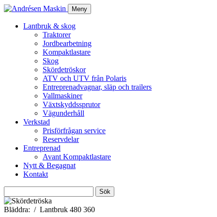
Meny
Lantbruk & skog
Traktorer
Jordbearbetning
Kompaktlastare
Skog
Skördetröskor
ATV och UTV från Polaris
Entreprenadvagnar, släp och trailers
Vallmaskiner
Växtskyddssprutor
Vägunderhåll
Verkstad
Prisförfrågan service
Reservdelar
Entreprenad
Avant Kompaktlastare
Nytt & Begagnat
Kontakt
Sök
efter:
Bläddra:
Lantbruk 480 360