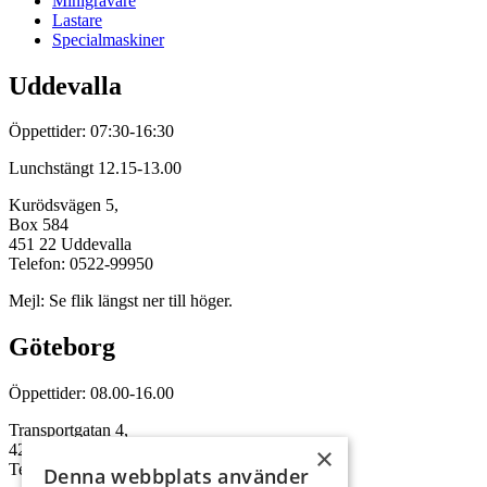
Minigrävare
Lastare
Specialmaskiner
Uddevalla
Öppettider: 07:30-16:30
Lunchstängt 12.15-13.00
Kurödsvägen 5,
Box 584
451 22 Uddevalla
Telefon: 0522-99950
Mejl: Se flik längst ner till höger.
Göteborg
Öppettider: 08.00-16.00
Transportgatan 4,
422 46 Hisings Backa
×
Telefon: 0708-115352
Denna webbplats använder