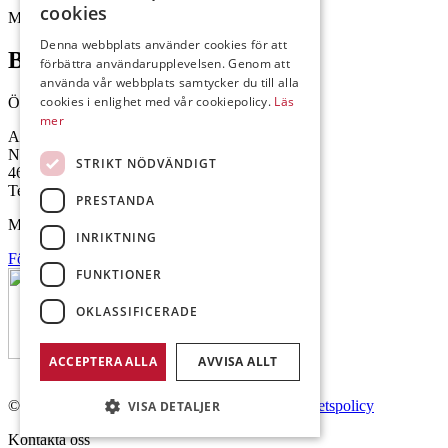
cookies
Mejl: Se flik längst ner till höger.
Denna webbplats använder cookies för att
Brålanda
förbättra användarupplevelsen. Genom att
använda vår webbplats samtycker du till alla
cookies i enlighet med vår cookiepolicy.
Läs
Öppettider: 07:00-16:00
mer
Andrésen Maskin i Brålanda AB
Nuntorp 301
STRIKT NÖDVÄNDIGT
464 64 Brålanda
Telefon: 0521-57 57 30
PRESTANDA
Mejl: Se flik längst ner till höger.
INRIKTNING
Följ oss på Facebook
FUNKTIONER
OKLASSIFICERADE
ACCEPTERA ALLA
AVVISA ALLT
© Copyright 2026 Andrésen Maskin AB.
Integritetspolicy
VISA DETALJER
Kontakta oss