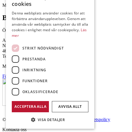
cookies
Mejl: Se flik längst ner till höger.
Denna webbplats använder cookies för att
Brålanda
förbättra användarupplevelsen. Genom att
använda vår webbplats samtycker du till alla
cookies i enlighet med vår cookiepolicy.
Läs
Öppettider: 07:00-16:00
mer
Andrésen Maskin i Brålanda AB
Nuntorp 301
STRIKT NÖDVÄNDIGT
464 64 Brålanda
Telefon: 0521-57 57 30
PRESTANDA
Mejl: Se flik längst ner till höger.
INRIKTNING
Följ oss på Facebook
FUNKTIONER
OKLASSIFICERADE
ACCEPTERA ALLA
AVVISA ALLT
© Copyright 2026 Andrésen Maskin AB.
Integritetspolicy
VISA DETALJER
Kontakta oss