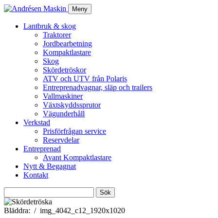
Meny
Lantbruk & skog
Traktorer
Jordbearbetning
Kompaktlastare
Skog
Skördetröskor
ATV och UTV från Polaris
Entreprenadvagnar, släp och trailers
Vallmaskiner
Växtskyddssprutor
Vägunderhåll
Verkstad
Prisförfrågan service
Reservdelar
Entreprenad
Avant Kompaktlastare
Nytt & Begagnat
Kontakt
Sök
efter:
Bläddra:
img_4042_c12_1920x1020