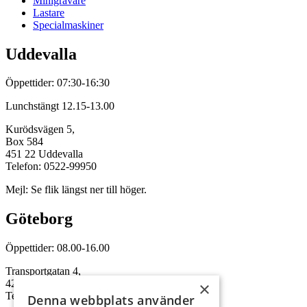
Minigrävare
Lastare
Specialmaskiner
Uddevalla
Öppettider: 07:30-16:30
Lunchstängt 12.15-13.00
Kurödsvägen 5,
Box 584
451 22 Uddevalla
Telefon: 0522-99950
Mejl: Se flik längst ner till höger.
Göteborg
Öppettider: 08.00-16.00
Transportgatan 4,
422 46 Hisings Backa
×
Telefon: 0708-115352
Denna webbplats använder