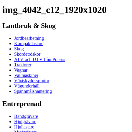
img_4042_c12_1920x1020
Lantbruk & Skog
Jordbearbetning
Kompaktlastare
Skog
Skördetröskor
ATV och UTV från Polaris
Traktorer
Vagnar
Vallmaskiner
Växtskyddssprutor
Vägunderhåll
Spannmålshantering
Entreprenad
Bandgrävare
Hjulgrävare
Hjullastare