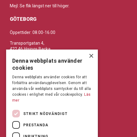
Mejl: Se flik längst ner till höger.
GÖTEBORG
Öppettider: 08.00-16.00
Transportgatan 4,
422 46 Hisings Backa
×
Telefon: 0708-115352
Denna webbplats använder
Mejl: Se flik längst ner till höger.
cookies
Denna webbplats använder cookies för att
BRÅLANDA
förbättra användarupplevelsen. Genom att
använda vår webbplats samtycker du till alla
Öppettider: 07:00-16:00
cookies i enlighet med vår cookiepolicy.
Läs
mer
Andrésen Maskin i Brålanda AB
Nuntorp 301
STRIKT NÖDVÄNDIGT
464 64 Brålanda
Telefon: 0521-57 57 30
PRESTANDA
Mejl: Se flik längst ner till höger.
INRIKTNING