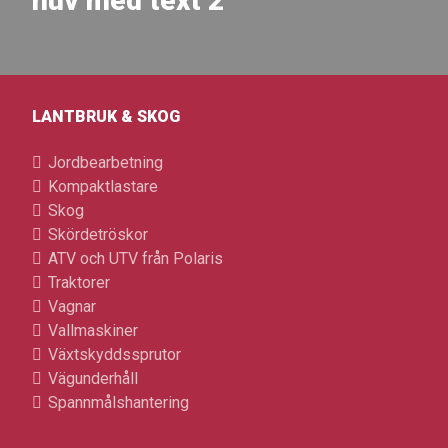
huv med text 2
LANTBRUK & SKOG
Jordbearbetning
Kompaktlastare
Skog
Skördetröskor
ATV och UTV från Polaris
Traktorer
Vagnar
Vallmaskiner
Växtskyddssprutor
Vägunderhåll
Spannmålshantering