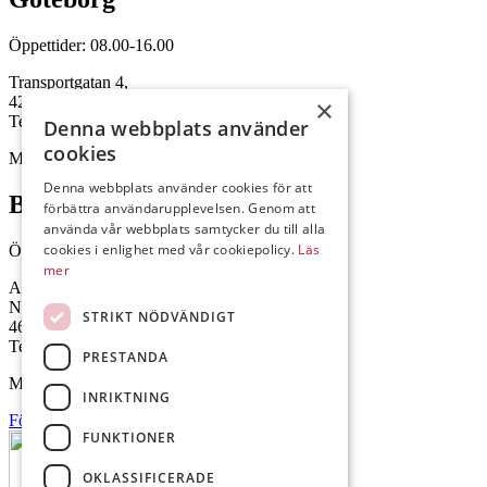
Öppettider: 08.00-16.00
Transportgatan 4,
422 46 Hisings Backa
×
Telefon: 0708-115352
Denna webbplats använder
cookies
Mejl: Se flik längst ner till höger.
Denna webbplats använder cookies för att
Brålanda
förbättra användarupplevelsen. Genom att
använda vår webbplats samtycker du till alla
cookies i enlighet med vår cookiepolicy.
Läs
Öppettider: 07:00-16:00
mer
Andrésen Maskin i Brålanda AB
Nuntorp 301
STRIKT NÖDVÄNDIGT
464 64 Brålanda
Telefon: 0521-57 57 30
PRESTANDA
Mejl: Se flik längst ner till höger.
INRIKTNING
Följ oss på Facebook
FUNKTIONER
OKLASSIFICERADE