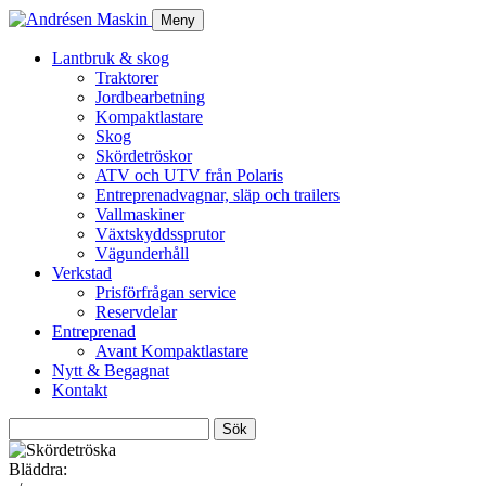
Meny
Lantbruk & skog
Traktorer
Jordbearbetning
Kompaktlastare
Skog
Skördetröskor
ATV och UTV från Polaris
Entreprenadvagnar, släp och trailers
Vallmaskiner
Växtskyddssprutor
Vägunderhåll
Verkstad
Prisförfrågan service
Reservdelar
Entreprenad
Avant Kompaktlastare
Nytt & Begagnat
Kontakt
Sök
efter:
Bläddra: