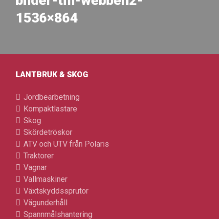
bilder-till-webben2-
1536×864
LANTBRUK & SKOG
Jordbearbetning
Kompaktlastare
Skog
Skördetröskor
ATV och UTV från Polaris
Traktorer
Vagnar
Vallmaskiner
Växtskyddssprutor
Vägunderhåll
Spannmålshantering