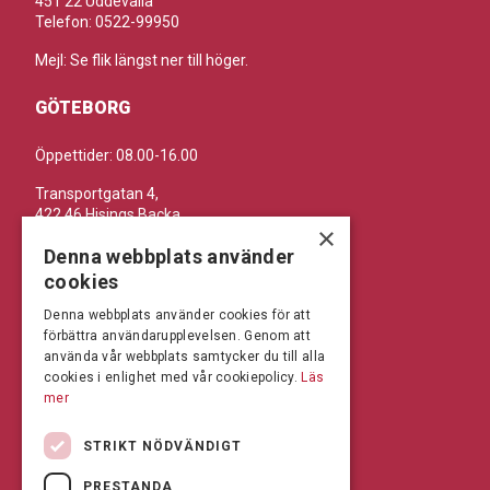
451 22 Uddevalla
Telefon: 0522-99950
Mejl: Se flik längst ner till höger.
GÖTEBORG
Öppettider: 08.00-16.00
Transportgatan 4,
422 46 Hisings Backa
×
Telefon: 0708-115352
Denna webbplats använder
Mejl: Se flik längst ner till höger.
cookies
Denna webbplats använder cookies för att
BRÅLANDA
förbättra användarupplevelsen. Genom att
använda vår webbplats samtycker du till alla
Öppettider: 07:00-16:00
cookies i enlighet med vår cookiepolicy.
Läs
mer
Andrésen Maskin i Brålanda AB
Nuntorp 301
STRIKT NÖDVÄNDIGT
464 64 Brålanda
Telefon: 0521-57 57 30
PRESTANDA