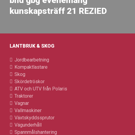
bild gbg evenemang
kunskapsträff 21 REZIED
LANTBRUK & SKOG
Jordbearbetning
Kompaktlastare
Skog
Skördetröskor
ATV och UTV från Polaris
Traktorer
Vagnar
Vallmaskiner
Växtskyddssprutor
Vägunderhåll
Spannmålshantering