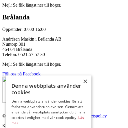
Mejl: Se flik längst ner till höger.
Brålanda
Öppettider: 07:00-16:00
Andrésen Maskin i Brålanda AB
Nuntorp 301
464 64 Brålanda
Telefon: 0521-57 57 30
Mejl: Se flik längst ner till höger.
Följ oss på Facebook
×
Denna webbplats använder
cookies
Denna webbplats använder cookies för att
förbättra användarupplevelsen. Genom att
använda vår webbplats samtycker du till alla
© Copyright 2026 Andrésen Maskin AB.
Integritetspolicy
cookies i enlighet med vår cookiepolicy.
Läs
mer
Kontakta oss