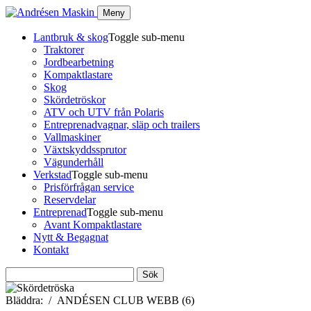
Meny
Lantbruk & skog
Toggle sub-menu
Traktorer
Jordbearbetning
Kompaktlastare
Skog
Skördetröskor
ATV och UTV från Polaris
Entreprenadvagnar, släp och trailers
Vallmaskiner
Växtskyddssprutor
Vägunderhåll
Verkstad
Toggle sub-menu
Prisförfrågan service
Reservdelar
Entreprenad
Toggle sub-menu
Avant Kompaktlastare
Nytt & Begagnat
Kontakt
Sök
efter:
Bläddra:
ANDÉSEN CLUB WEBB (6)