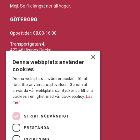
Mejl: Se flik längst ner till höger.
GÖTEBORG
Öppettider: 08.00-16.00
Transportgatan 4,
422 46 Hisings Backa
×
Telefon: 0708-115352
Denna webbplats använder
Mejl: Se flik längst ner till höger.
cookies
Denna webbplats använder cookies för att
BRÅLANDA
förbättra användarupplevelsen. Genom att
använda vår webbplats samtycker du till alla
Öppettider: 07:00-16:00
cookies i enlighet med vår cookiepolicy.
Läs
mer
Andrésen Maskin i Brålanda AB
Nuntorp 301
STRIKT NÖDVÄNDIGT
464 64 Brålanda
Telefon: 0521-57 57 30
PRESTANDA
Mejl: Se flik längst ner till höger.
INRIKTNING