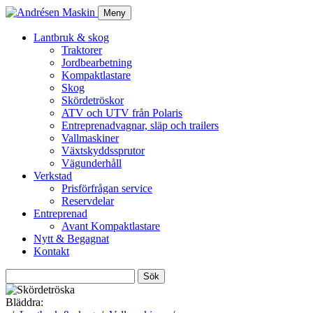
Meny
Lantbruk & skog
Traktorer
Jordbearbetning
Kompaktlastare
Skog
Skördetröskor
ATV och UTV från Polaris
Entreprenadvagnar, släp och trailers
Vallmaskiner
Växtskyddssprutor
Vägunderhåll
Verkstad
Prisförfrågan service
Reservdelar
Entreprenad
Avant Kompaktlastare
Nytt & Begagnat
Kontakt
Sök
efter:
Bläddra: