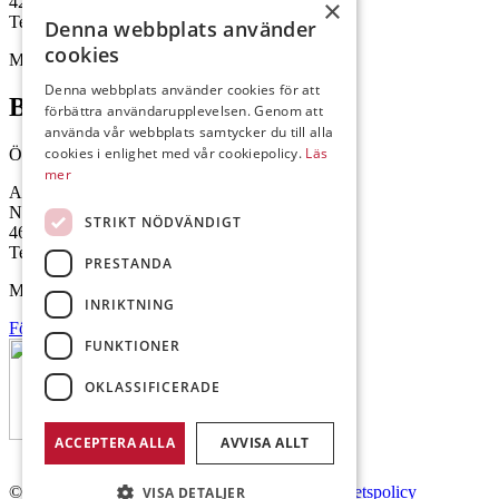
422 46 Hisings Backa
×
Telefon: 0708-115352
Denna webbplats använder
cookies
Mejl: Se flik längst ner till höger.
Denna webbplats använder cookies för att
Brålanda
förbättra användarupplevelsen. Genom att
använda vår webbplats samtycker du till alla
cookies i enlighet med vår cookiepolicy.
Läs
Öppettider: 07:00-16:00
mer
Andrésen Maskin i Brålanda AB
Nuntorp 301
STRIKT NÖDVÄNDIGT
464 64 Brålanda
Telefon: 0521-57 57 30
PRESTANDA
Mejl: Se flik längst ner till höger.
INRIKTNING
Följ oss på Facebook
FUNKTIONER
OKLASSIFICERADE
ACCEPTERA ALLA
AVVISA ALLT
© Copyright 2026 Andrésen Maskin AB.
Integritetspolicy
VISA DETALJER