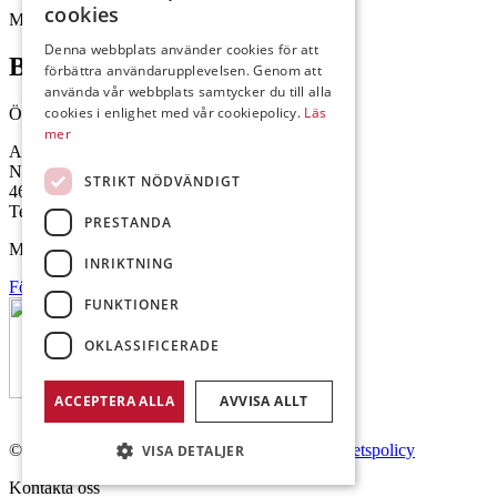
cookies
Mejl: Se flik längst ner till höger.
Denna webbplats använder cookies för att
Brålanda
förbättra användarupplevelsen. Genom att
använda vår webbplats samtycker du till alla
cookies i enlighet med vår cookiepolicy.
Läs
Öppettider: 07:00-16:00
mer
Andrésen Maskin i Brålanda AB
Nuntorp 301
STRIKT NÖDVÄNDIGT
464 64 Brålanda
Telefon: 0521-57 57 30
PRESTANDA
Mejl: Se flik längst ner till höger.
INRIKTNING
Följ oss på Facebook
FUNKTIONER
OKLASSIFICERADE
ACCEPTERA ALLA
AVVISA ALLT
© Copyright 2026 Andrésen Maskin AB.
Integritetspolicy
VISA DETALJER
Kontakta oss