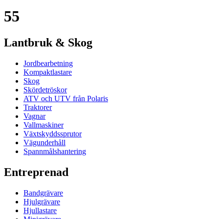
55
Lantbruk & Skog
Jordbearbetning
Kompaktlastare
Skog
Skördetröskor
ATV och UTV från Polaris
Traktorer
Vagnar
Vallmaskiner
Växtskyddssprutor
Vägunderhåll
Spannmålshantering
Entreprenad
Bandgrävare
Hjulgrävare
Hjullastare