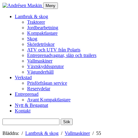
Meny
Lantbruk & skog
Traktorer
Jordbearbetning
Kompaktlastare
Skog
Skördetröskor
ATV och UTV från Polaris
Entreprenadvagnar, släp och trailers
Vallmaskiner
Växtskyddssprutor
Vägunderhåll
Verkstad
Prisförfrågan service
Reservdelar
Entreprenad
Avant Kompaktlastare
Nytt & Begagnat
Kontakt
Sök
efter:
Bläddra:
Lantbruk & skog
Vallmaskiner
55