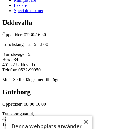
Minigrävare
Lastare
Specialmaskiner
Uddevalla
Öppettider: 07:30-16:30
Lunchstängt 12.15-13.00
Kurödsvägen 5,
Box 584
451 22 Uddevalla
Telefon: 0522-99950
Mejl: Se flik längst ner till höger.
Göteborg
Öppettider: 08.00-16.00
Transportgatan 4,
422 46 Hisings Backa
×
Telefon: 0708-115352
Denna webbplats använder