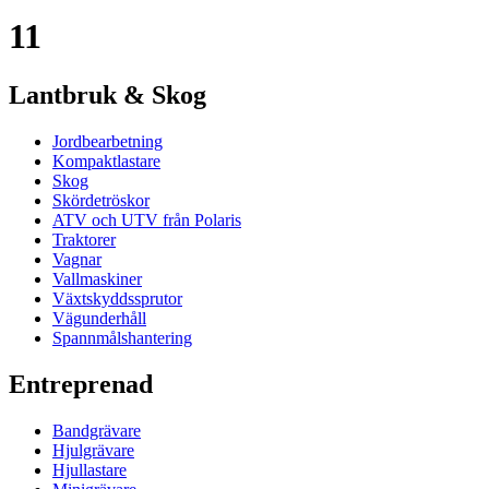
11
Lantbruk & Skog
Jordbearbetning
Kompaktlastare
Skog
Skördetröskor
ATV och UTV från Polaris
Traktorer
Vagnar
Vallmaskiner
Växtskyddssprutor
Vägunderhåll
Spannmålshantering
Entreprenad
Bandgrävare
Hjulgrävare
Hjullastare