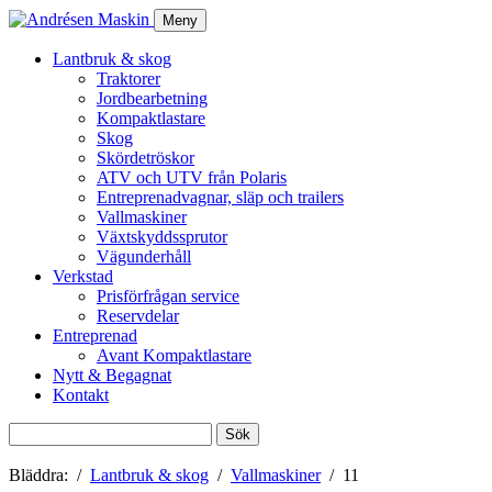
Meny
Lantbruk & skog
Traktorer
Jordbearbetning
Kompaktlastare
Skog
Skördetröskor
ATV och UTV från Polaris
Entreprenadvagnar, släp och trailers
Vallmaskiner
Växtskyddssprutor
Vägunderhåll
Verkstad
Prisförfrågan service
Reservdelar
Entreprenad
Avant Kompaktlastare
Nytt & Begagnat
Kontakt
Sök
efter:
Bläddra:
Lantbruk & skog
Vallmaskiner
11