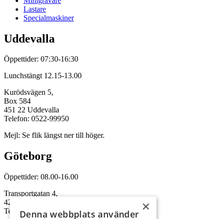
Minigrävare
Lastare
Specialmaskiner
Uddevalla
Öppettider: 07:30-16:30
Lunchstängt 12.15-13.00
Kurödsvägen 5,
Box 584
451 22 Uddevalla
Telefon: 0522-99950
Mejl: Se flik längst ner till höger.
Göteborg
Öppettider: 08.00-16.00
Transportgatan 4,
422 46 Hisings Backa
×
Telefon: 0708-115352
Denna webbplats använder