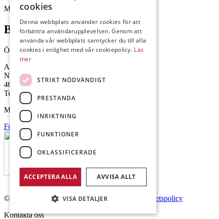
cookies
Mejl: Se flik längst ner till höger.
Denna webbplats använder cookies för att
Brålanda
förbättra användarupplevelsen. Genom att
använda vår webbplats samtycker du till alla
cookies i enlighet med vår cookiepolicy.
Läs
Öppettider: 07:00-16:00
mer
Andrésen Maskin i Brålanda AB
Nuntorp 301
STRIKT NÖDVÄNDIGT
464 64 Brålanda
Telefon: 0521-57 57 30
PRESTANDA
Mejl: Se flik längst ner till höger.
INRIKTNING
Följ oss på Facebook
FUNKTIONER
OKLASSIFICERADE
ACCEPTERA ALLA
AVVISA ALLT
© Copyright 2026 Andrésen Maskin AB.
Integritetspolicy
VISA DETALJER
Kontakta oss