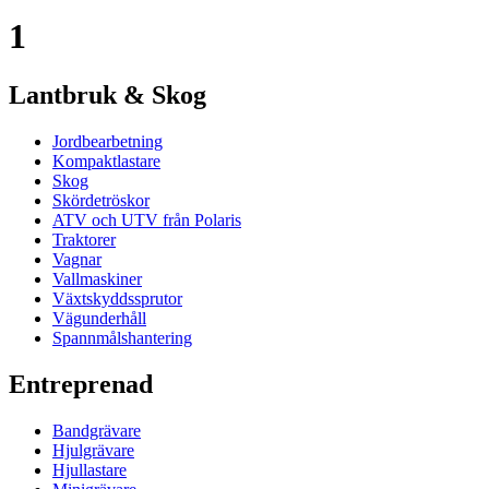
1
Lantbruk & Skog
Jordbearbetning
Kompaktlastare
Skog
Skördetröskor
ATV och UTV från Polaris
Traktorer
Vagnar
Vallmaskiner
Växtskyddssprutor
Vägunderhåll
Spannmålshantering
Entreprenad
Bandgrävare
Hjulgrävare
Hjullastare