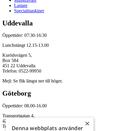
Minigrävare
Lastare
Specialmaskiner
Uddevalla
Öppettider: 07:30-16:30
Lunchstängt 12.15-13.00
Kurödsvägen 5,
Box 584
451 22 Uddevalla
Telefon: 0522-99950
Mejl: Se flik längst ner till höger.
Göteborg
Öppettider: 08.00-16.00
Transportgatan 4,
422 46 Hisings Backa
×
Telefon: 0708-115352
Denna webbplats använder