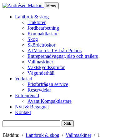
Meny
Lantbruk & skog
Traktorer
Jordbearbetning
Kompaktlastare
Skog
Skördetröskor
ATV och UTV från Polaris
Entreprenadvagnar, släp och trailers
Vallmaskiner
Växtskyddssprutor
Vägunderhåll
Verkstad
Prisförfrågan service
Reservdelar
Entreprenad
Avant Kompaktlastare
Nytt & Begagnat
Kontakt
Sök
efter:
Bläddra:
Lantbruk & skog
Vallmaskiner
1