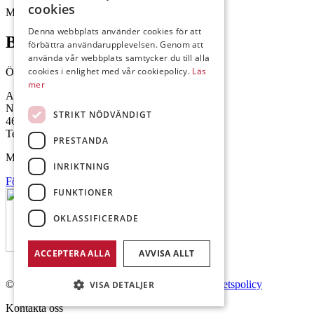
cookies
Mejl: Se flik längst ner till höger.
Denna webbplats använder cookies för att
Brålanda
förbättra användarupplevelsen. Genom att
använda vår webbplats samtycker du till alla
cookies i enlighet med vår cookiepolicy.
Läs
Öppettider: 07:00-16:00
mer
Andrésen Maskin i Brålanda AB
Nuntorp 301
STRIKT NÖDVÄNDIGT
464 64 Brålanda
Telefon: 0521-57 57 30
PRESTANDA
Mejl: Se flik längst ner till höger.
INRIKTNING
Följ oss på Facebook
FUNKTIONER
OKLASSIFICERADE
ACCEPTERA ALLA
AVVISA ALLT
© Copyright 2026 Andrésen Maskin AB.
Integritetspolicy
VISA DETALJER
Kontakta oss