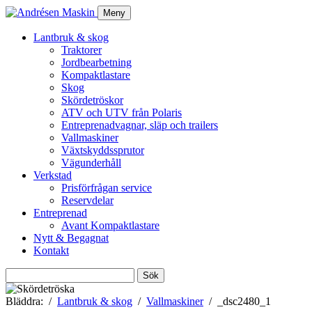
Meny
Lantbruk & skog
Traktorer
Jordbearbetning
Kompaktlastare
Skog
Skördetröskor
ATV och UTV från Polaris
Entreprenadvagnar, släp och trailers
Vallmaskiner
Växtskyddssprutor
Vägunderhåll
Verkstad
Prisförfrågan service
Reservdelar
Entreprenad
Avant Kompaktlastare
Nytt & Begagnat
Kontakt
Sök
efter:
Bläddra:
Lantbruk & skog
Vallmaskiner
_dsc2480_1