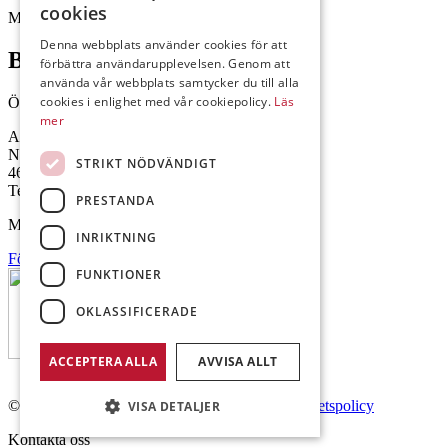
cookies
Mejl: Se flik längst ner till höger.
Denna webbplats använder cookies för att
Brålanda
förbättra användarupplevelsen. Genom att
använda vår webbplats samtycker du till alla
cookies i enlighet med vår cookiepolicy.
Läs
Öppettider: 07:00-16:00
mer
Andrésen Maskin i Brålanda AB
Nuntorp 301
STRIKT NÖDVÄNDIGT
464 64 Brålanda
Telefon: 0521-57 57 30
PRESTANDA
Mejl: Se flik längst ner till höger.
INRIKTNING
Följ oss på Facebook
FUNKTIONER
OKLASSIFICERADE
ACCEPTERA ALLA
AVVISA ALLT
© Copyright 2026 Andrésen Maskin AB.
Integritetspolicy
VISA DETALJER
Kontakta oss