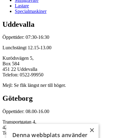
Minigrävare
Lastare
Specialmaskiner
Uddevalla
Öppettider: 07:30-16:30
Lunchstängt 12.15-13.00
Kurödsvägen 5,
Box 584
451 22 Uddevalla
Telefon: 0522-99950
Mejl: Se flik längst ner till höger.
Göteborg
Öppettider: 08.00-16.00
Transportgatan 4,
422 46 Hisings Backa
×
Telefon: 0708-115352
Denna webbplats använder