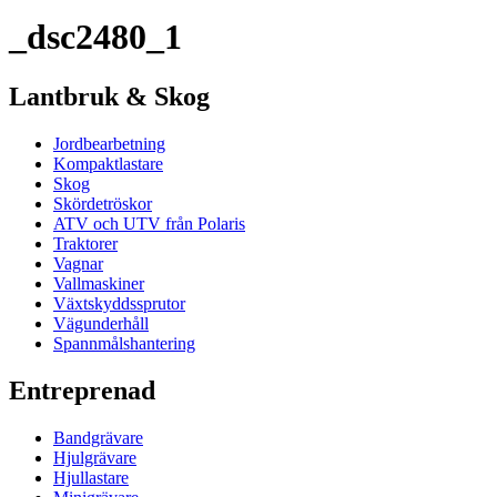
_dsc2480_1
Lantbruk & Skog
Jordbearbetning
Kompaktlastare
Skog
Skördetröskor
ATV och UTV från Polaris
Traktorer
Vagnar
Vallmaskiner
Växtskyddssprutor
Vägunderhåll
Spannmålshantering
Entreprenad
Bandgrävare
Hjulgrävare
Hjullastare