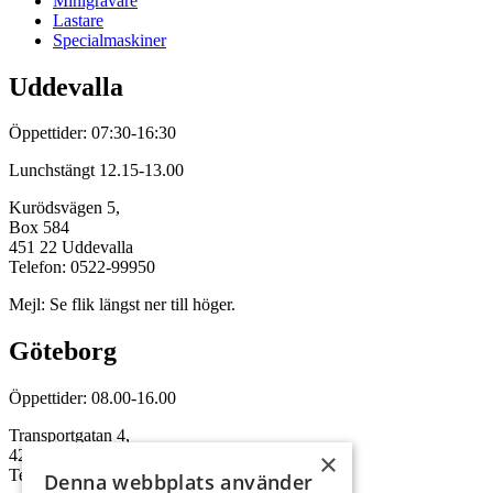
Minigrävare
Lastare
Specialmaskiner
Uddevalla
Öppettider: 07:30-16:30
Lunchstängt 12.15-13.00
Kurödsvägen 5,
Box 584
451 22 Uddevalla
Telefon: 0522-99950
Mejl: Se flik längst ner till höger.
Göteborg
Öppettider: 08.00-16.00
Transportgatan 4,
422 46 Hisings Backa
×
Telefon: 0708-115352
Denna webbplats använder