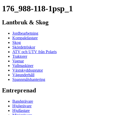
176_988-118-1psp_1
Lantbruk & Skog
Jordbearbetning
Kompaktlastare
Skog
Skördetröskor
ATV och UTV från Polaris
Traktorer
Vagnar
Vallmaskiner
Växtskyddssprutor
Vägunderhåll
Spannmålshantering
Entreprenad
Bandgrävare
Hjulgrävare
Hjullastare