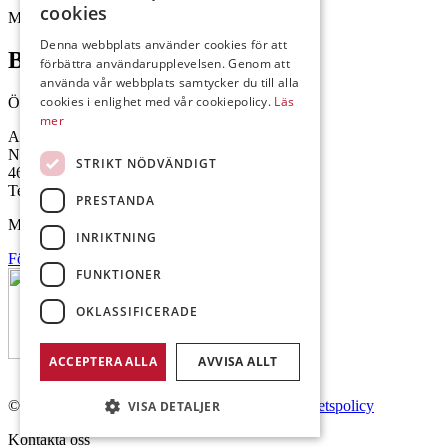
cookies
Mejl: Se flik längst ner till höger.
Denna webbplats använder cookies för att
Brålanda
förbättra användarupplevelsen. Genom att
använda vår webbplats samtycker du till alla
cookies i enlighet med vår cookiepolicy.
Läs
Öppettider: 07:00-16:00
mer
Andrésen Maskin i Brålanda AB
Nuntorp 301
STRIKT NÖDVÄNDIGT
464 64 Brålanda
Telefon: 0521-57 57 30
PRESTANDA
Mejl: Se flik längst ner till höger.
INRIKTNING
Följ oss på Facebook
FUNKTIONER
OKLASSIFICERADE
ACCEPTERA ALLA
AVVISA ALLT
© Copyright 2026 Andrésen Maskin AB.
Integritetspolicy
VISA DETALJER
Kontakta oss