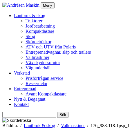
Meny
Lantbruk & skog
Traktorer
Jordbearbetning
Kompaktlastare
Skog
Skördetröskor
ATV och UTV från Polaris
Entreprenadvagnar, släp och trailers
Vallmaskiner
Växtskyddssprutor
Vägunderhåll
Verkstad
Prisförfrågan service
Reservdelar
Entreprenad
Avant Kompaktlastare
Nytt & Begagnat
Kontakt
Sök
efter:
Bläddra:
Lantbruk & skog
Vallmaskiner
176_988-118-1psp_1