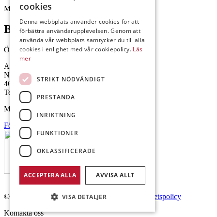
cookies
Mejl: Se flik längst ner till höger.
Denna webbplats använder cookies för att
Brålanda
förbättra användarupplevelsen. Genom att
använda vår webbplats samtycker du till alla
cookies i enlighet med vår cookiepolicy.
Läs
Öppettider: 07:00-16:00
mer
Andrésen Maskin i Brålanda AB
Nuntorp 301
STRIKT NÖDVÄNDIGT
464 64 Brålanda
Telefon: 0521-57 57 30
PRESTANDA
Mejl: Se flik längst ner till höger.
INRIKTNING
Följ oss på Facebook
FUNKTIONER
OKLASSIFICERADE
ACCEPTERA ALLA
AVVISA ALLT
© Copyright 2026 Andrésen Maskin AB.
Integritetspolicy
VISA DETALJER
Kontakta oss