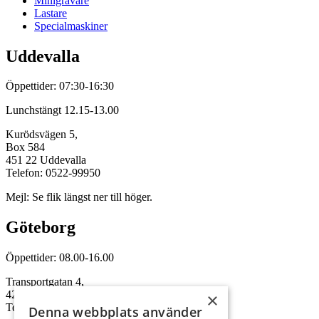
Minigrävare
Lastare
Specialmaskiner
Uddevalla
Öppettider: 07:30-16:30
Lunchstängt 12.15-13.00
Kurödsvägen 5,
Box 584
451 22 Uddevalla
Telefon: 0522-99950
Mejl: Se flik längst ner till höger.
Göteborg
Öppettider: 08.00-16.00
Transportgatan 4,
422 46 Hisings Backa
×
Telefon: 0708-115352
Denna webbplats använder