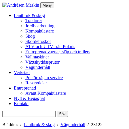
Meny
Lantbruk & skog
Traktorer
Jordbearbetning
Kompaktlastare
Skog
Skördetröskor
ATV och UTV från Polaris
Entreprenadvagnar, släp och trailers
Vallmaskiner
Växtskyddssprutor
Vägunderhåll
Verkstad
Prisförfrågan service
Reservdelar
Entreprenad
Avant Kompaktlastare
Nytt & Begagnat
Kontakt
Sök
efter:
Bläddra:
Lantbruk & skog
Vägunderhåll
23122