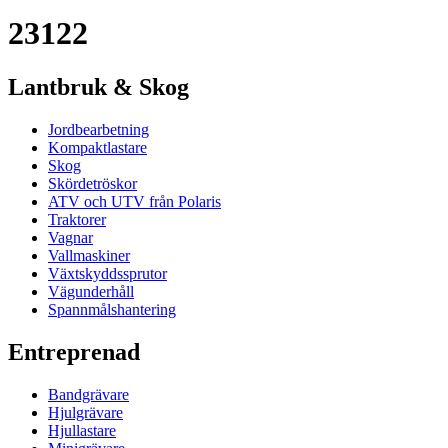
23122
Lantbruk & Skog
Jordbearbetning
Kompaktlastare
Skog
Skördetröskor
ATV och UTV från Polaris
Traktorer
Vagnar
Vallmaskiner
Växtskyddssprutor
Vägunderhåll
Spannmålshantering
Entreprenad
Bandgrävare
Hjulgrävare
Hjullastare