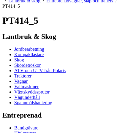
Lantbruk & skog
Entreprenadvagnar, släp och trailers
PT414_5
PT414_5
Lantbruk & Skog
Jordbearbetning
Kompaktlastare
Skog
Skördetröskor
ATV och UTV från Polaris
Traktorer
Vagnar
Vallmaskiner
Växtskyddssprutor
Vägunderhåll
Spannmålshantering
Entreprenad
Bandgrävare