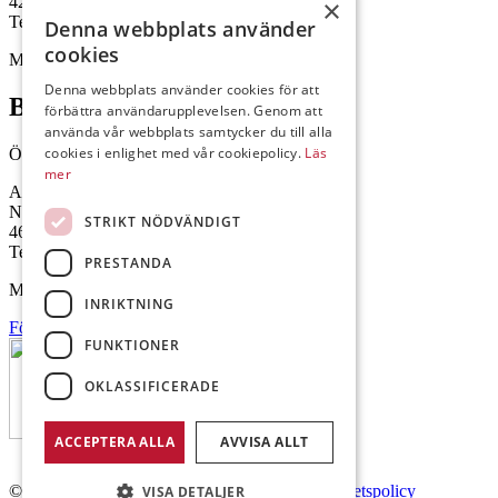
422 46 Hisings Backa
×
Telefon: 0708-115352
Denna webbplats använder
cookies
Mejl: Se flik längst ner till höger.
Denna webbplats använder cookies för att
Brålanda
förbättra användarupplevelsen. Genom att
använda vår webbplats samtycker du till alla
cookies i enlighet med vår cookiepolicy.
Läs
Öppettider: 07:00-16:00
mer
Andrésen Maskin i Brålanda AB
Nuntorp 301
STRIKT NÖDVÄNDIGT
464 64 Brålanda
Telefon: 0521-57 57 30
PRESTANDA
Mejl: Se flik längst ner till höger.
INRIKTNING
Följ oss på Facebook
FUNKTIONER
OKLASSIFICERADE
ACCEPTERA ALLA
AVVISA ALLT
© Copyright 2026 Andrésen Maskin AB.
Integritetspolicy
VISA DETALJER