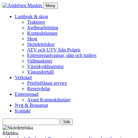
Meny
Lantbruk & skog
Traktorer
Jordbearbetning
Kompaktlastare
Skog
Skördetröskor
ATV och UTV från Polaris
Entreprenadvagnar, släp och trailers
Vallmaskiner
Växtskyddssprutor
Vägunderhåll
Verkstad
Prisförfrågan service
Reservdelar
Entreprenad
Avant Kompaktlastare
Nytt & Begagnat
Kontakt
Sök
efter:
Bläddra: