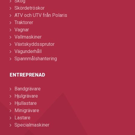
Skog
Skördetröskor
ATV och UTV från Polaris
Traktorer
Vagnar
Vallmaskiner
Växtskyddssprutor
Vägunderhåll
Spannmålshantering
ENTREPRENAD
Bandgrävare
Hjulgrävare
Hjullastare
Minigrävare
Lastare
Specialmaskiner