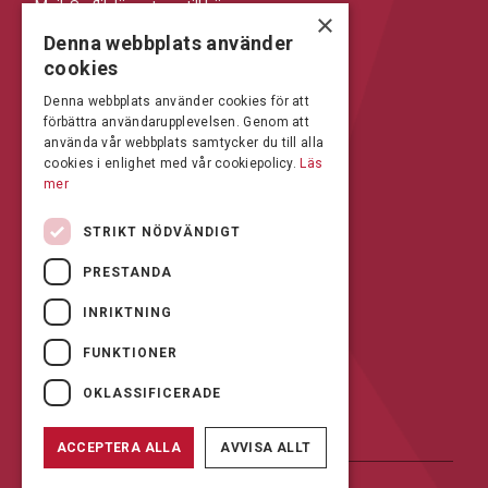
Mejl: Se flik längst ner till höger.
×
Denna webbplats använder
BRÅLANDA
cookies
Öppettider: 07:00-16:00
Denna webbplats använder cookies för att
förbättra användarupplevelsen. Genom att
Andrésen Maskin i Brålanda AB
använda vår webbplats samtycker du till alla
Nuntorp 301
cookies i enlighet med vår cookiepolicy.
Läs
464 64 Brålanda
mer
Telefon: 0521-57 57 30
STRIKT NÖDVÄNDIGT
Mejl: Se flik längst ner till höger.
PRESTANDA
FÖLJ OSS PÅ FACEBOOK
INRIKTNING
FUNKTIONER
OKLASSIFICERADE
ACCEPTERA ALLA
AVVISA ALLT