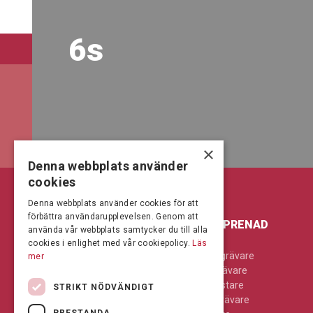
6s
×
Denna webbplats använder
cookies
Denna webbplats använder cookies för att
förbättra användarupplevelsen. Genom att
LANTBRUK & SKOG
ENTREPRENAD
använda vår webbplats samtycker du till alla
cookies i enlighet med vår cookiepolicy.
Läs
Jordbearbetning
Bandgrävare
mer
Kompaktlastare
Hjulgrävare
Skog
Hjullastare
STRIKT NÖDVÄNDIGT
Skördetröskor
Minigrävare
PRESTANDA