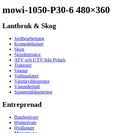
mowi-1050-P30-6 480×360
Lantbruk & Skog
Jordbearbetning
Kompaktlastare
Skog
Skördetröskor
ATV och UTV från Polaris
Traktorer
Vagnar
Vallmaskiner
Växtskyddssprutor
Vägunderhåll
Spannmålshantering
Entreprenad
Bandgrävare
Hjulgrävare
Hjullastare