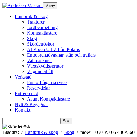
Meny
Lantbruk & skog
Traktorer
Jordbearbetning
Kompaktlastare
Skog
Skördetröskor
ATV och UTV från Polaris
Entreprenadvagnar, släp och trailers
Vallmaskiner
Växtskyddssprutor
Vägunderhåll
Verkstad
Prisförfrågan service
Reservdelar
Entreprenad
Avant Kompaktlastare
Nytt & Begagnat
Kontakt
Sök
efter:
Bläddra:
Lantbruk & skog
Skog
mowi-1050-P30-6 480×360