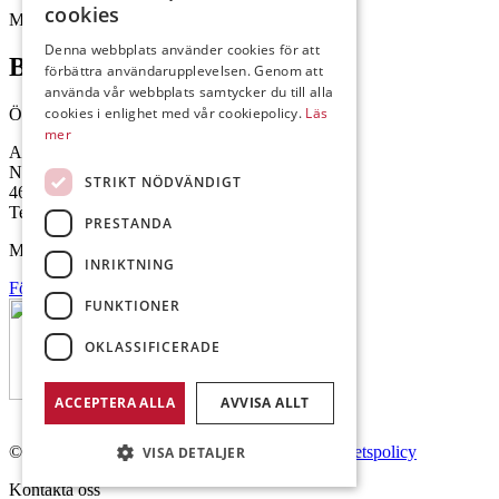
cookies
Mejl: Se flik längst ner till höger.
Denna webbplats använder cookies för att
Brålanda
förbättra användarupplevelsen. Genom att
använda vår webbplats samtycker du till alla
cookies i enlighet med vår cookiepolicy.
Läs
Öppettider: 07:00-16:00
mer
Andrésen Maskin i Brålanda AB
Nuntorp 301
STRIKT NÖDVÄNDIGT
464 64 Brålanda
Telefon: 0521-57 57 30
PRESTANDA
Mejl: Se flik längst ner till höger.
INRIKTNING
Följ oss på Facebook
FUNKTIONER
OKLASSIFICERADE
ACCEPTERA ALLA
AVVISA ALLT
© Copyright 2026 Andrésen Maskin AB.
Integritetspolicy
VISA DETALJER
Kontakta oss