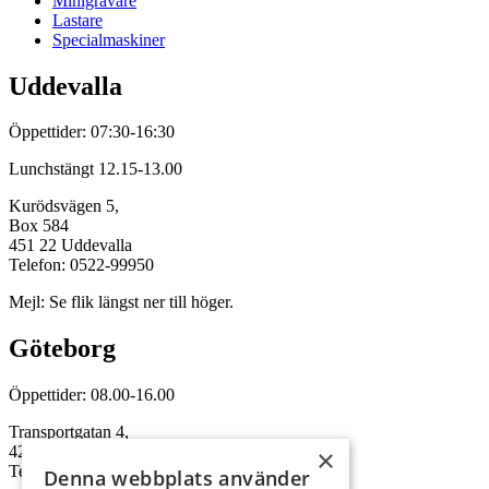
Minigrävare
Lastare
Specialmaskiner
Uddevalla
Öppettider: 07:30-16:30
Lunchstängt 12.15-13.00
Kurödsvägen 5,
Box 584
451 22 Uddevalla
Telefon: 0522-99950
Mejl: Se flik längst ner till höger.
Göteborg
Öppettider: 08.00-16.00
Transportgatan 4,
422 46 Hisings Backa
×
Telefon: 0708-115352
Denna webbplats använder