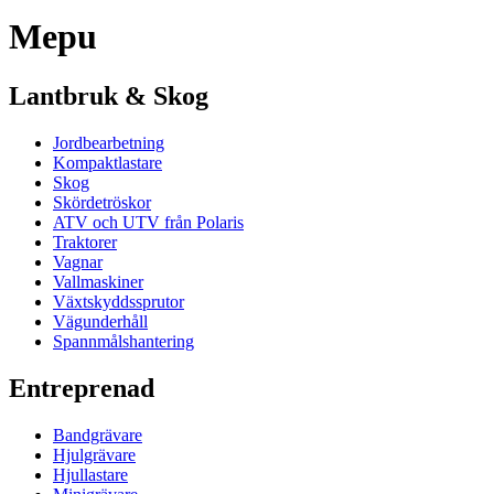
Mepu
Lantbruk & Skog
Jordbearbetning
Kompaktlastare
Skog
Skördetröskor
ATV och UTV från Polaris
Traktorer
Vagnar
Vallmaskiner
Växtskyddssprutor
Vägunderhåll
Spannmålshantering
Entreprenad
Bandgrävare
Hjulgrävare
Hjullastare