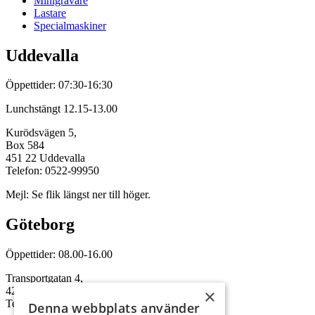
Minigrävare
Lastare
Specialmaskiner
Uddevalla
Öppettider: 07:30-16:30
Lunchstängt 12.15-13.00
Kurödsvägen 5,
Box 584
451 22 Uddevalla
Telefon: 0522-99950
Mejl: Se flik längst ner till höger.
Göteborg
Öppettider: 08.00-16.00
Transportgatan 4,
422 46 Hisings Backa
×
Telefon: 0708-115352
Denna webbplats använder