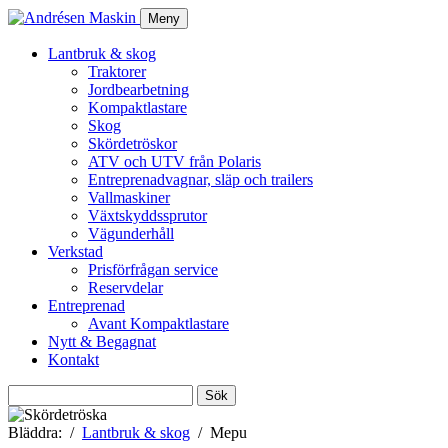
Meny
Lantbruk & skog
Traktorer
Jordbearbetning
Kompaktlastare
Skog
Skördetröskor
ATV och UTV från Polaris
Entreprenadvagnar, släp och trailers
Vallmaskiner
Växtskyddssprutor
Vägunderhåll
Verkstad
Prisförfrågan service
Reservdelar
Entreprenad
Avant Kompaktlastare
Nytt & Begagnat
Kontakt
Sök
efter:
Bläddra:
Lantbruk & skog
Mepu