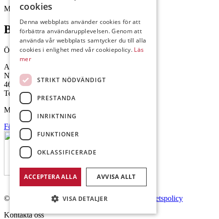
cookies
Mejl: Se flik längst ner till höger.
Denna webbplats använder cookies för att
Brålanda
förbättra användarupplevelsen. Genom att
använda vår webbplats samtycker du till alla
cookies i enlighet med vår cookiepolicy.
Läs
Öppettider: 07:00-16:00
mer
Andrésen Maskin i Brålanda AB
Nuntorp 301
STRIKT NÖDVÄNDIGT
464 64 Brålanda
Telefon: 0521-57 57 30
PRESTANDA
Mejl: Se flik längst ner till höger.
INRIKTNING
Följ oss på Facebook
FUNKTIONER
OKLASSIFICERADE
ACCEPTERA ALLA
AVVISA ALLT
© Copyright 2026 Andrésen Maskin AB.
Integritetspolicy
VISA DETALJER
Kontakta oss