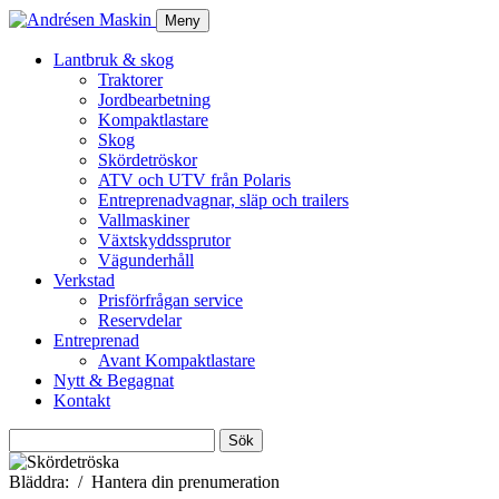
Meny
Lantbruk & skog
Traktorer
Jordbearbetning
Kompaktlastare
Skog
Skördetröskor
ATV och UTV från Polaris
Entreprenadvagnar, släp och trailers
Vallmaskiner
Växtskyddssprutor
Vägunderhåll
Verkstad
Prisförfrågan service
Reservdelar
Entreprenad
Avant Kompaktlastare
Nytt & Begagnat
Kontakt
Sök
efter:
Bläddra:
Hantera din prenumeration