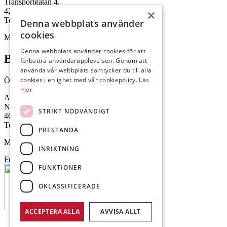
Transportgatan 4,
422 46 Hisings Backa
×
Telefon: 0708-115352
Denna webbplats använder
cookies
Mejl: Se flik längst ner till höger.
Denna webbplats använder cookies för att
Brålanda
förbättra användarupplevelsen. Genom att
använda vår webbplats samtycker du till alla
cookies i enlighet med vår cookiepolicy.
Läs
Öppettider: 07:00-16:00
mer
Andrésen Maskin i Brålanda AB
Nuntorp 301
STRIKT NÖDVÄNDIGT
464 64 Brålanda
Telefon: 0521-57 57 30
PRESTANDA
Mejl: Se flik längst ner till höger.
INRIKTNING
Följ oss på Facebook
FUNKTIONER
OKLASSIFICERADE
ACCEPTERA ALLA
AVVISA ALLT