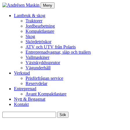
Meny
Lantbruk & skog
Traktorer
Jordbearbetning
Kompaktlastare
Skog
Skördetröskor
ATV och UTV från Polaris
Entreprenadvagnar, släp och trailers
Vallmaskiner
Växtskyddssprutor
Vägunderhåll
Verkstad
Prisförfrågan service
Reservdelar
Entreprenad
Avant Kompaktlastare
Nytt & Begagnat
Kontakt
Sök
efter: