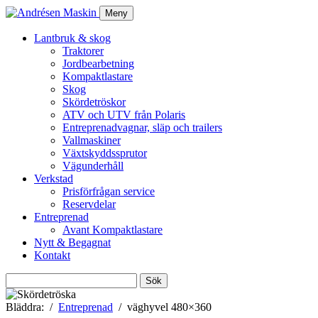
Meny
Lantbruk & skog
Traktorer
Jordbearbetning
Kompaktlastare
Skog
Skördetröskor
ATV och UTV från Polaris
Entreprenadvagnar, släp och trailers
Vallmaskiner
Växtskyddssprutor
Vägunderhåll
Verkstad
Prisförfrågan service
Reservdelar
Entreprenad
Avant Kompaktlastare
Nytt & Begagnat
Kontakt
Sök
efter:
Bläddra:
Entreprenad
väghyvel 480×360