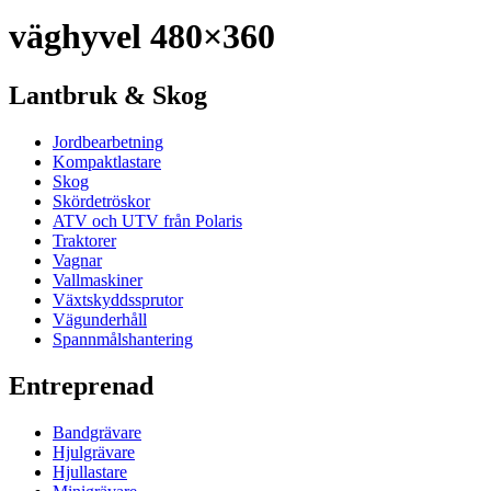
väghyvel 480×360
Lantbruk & Skog
Jordbearbetning
Kompaktlastare
Skog
Skördetröskor
ATV och UTV från Polaris
Traktorer
Vagnar
Vallmaskiner
Växtskyddssprutor
Vägunderhåll
Spannmålshantering
Entreprenad
Bandgrävare
Hjulgrävare
Hjullastare