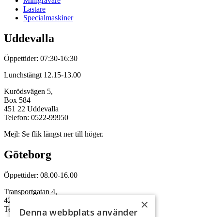
Minigrävare
Lastare
Specialmaskiner
Uddevalla
Öppettider: 07:30-16:30
Lunchstängt 12.15-13.00
Kurödsvägen 5,
Box 584
451 22 Uddevalla
Telefon: 0522-99950
Mejl: Se flik längst ner till höger.
Göteborg
Öppettider: 08.00-16.00
Transportgatan 4,
422 46 Hisings Backa
×
Telefon: 0708-115352
Denna webbplats använder