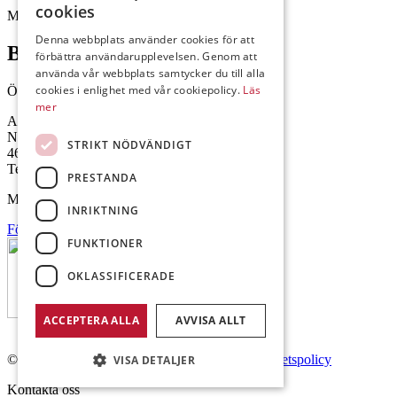
cookies
Mejl: Se flik längst ner till höger.
Denna webbplats använder cookies för att
Brålanda
förbättra användarupplevelsen. Genom att
använda vår webbplats samtycker du till alla
cookies i enlighet med vår cookiepolicy.
Läs
Öppettider: 07:00-16:00
mer
Andrésen Maskin i Brålanda AB
Nuntorp 301
STRIKT NÖDVÄNDIGT
464 64 Brålanda
Telefon: 0521-57 57 30
PRESTANDA
Mejl: Se flik längst ner till höger.
INRIKTNING
Följ oss på Facebook
FUNKTIONER
OKLASSIFICERADE
ACCEPTERA ALLA
AVVISA ALLT
© Copyright 2026 Andrésen Maskin AB.
Integritetspolicy
VISA DETALJER
Kontakta oss