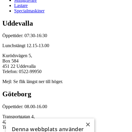
Minigrävare
Lastare
Specialmaskiner
Uddevalla
Öppettider: 07:30-16:30
Lunchstängt 12.15-13.00
Kurödsvägen 5,
Box 584
451 22 Uddevalla
Telefon: 0522-99950
Mejl: Se flik längst ner till höger.
Göteborg
Öppettider: 08.00-16.00
Transportgatan 4,
422 46 Hisings Backa
×
Telefon: 0708-115352
Denna webbplats använder