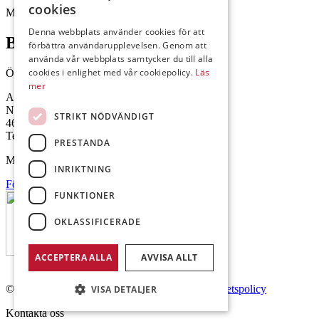
cookies
Mejl: Se flik längst ner till höger.
Denna webbplats använder cookies för att
Brålanda
förbättra användarupplevelsen. Genom att
använda vår webbplats samtycker du till alla
cookies i enlighet med vår cookiepolicy.
Läs
Öppettider: 07:00-16:00
mer
Andrésen Maskin i Brålanda AB
Nuntorp 301
STRIKT NÖDVÄNDIGT
464 64 Brålanda
Telefon: 0521-57 57 30
PRESTANDA
Mejl: Se flik längst ner till höger.
INRIKTNING
Följ oss på Facebook
FUNKTIONER
OKLASSIFICERADE
ACCEPTERA ALLA
AVVISA ALLT
© Copyright 2026 Andrésen Maskin AB.
Integritetspolicy
VISA DETALJER
Kontakta oss