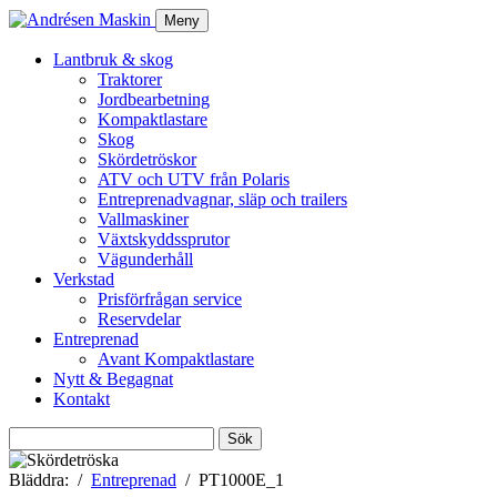
Meny
Lantbruk & skog
Traktorer
Jordbearbetning
Kompaktlastare
Skog
Skördetröskor
ATV och UTV från Polaris
Entreprenadvagnar, släp och trailers
Vallmaskiner
Växtskyddssprutor
Vägunderhåll
Verkstad
Prisförfrågan service
Reservdelar
Entreprenad
Avant Kompaktlastare
Nytt & Begagnat
Kontakt
Sök
efter:
Bläddra:
Entreprenad
PT1000E_1