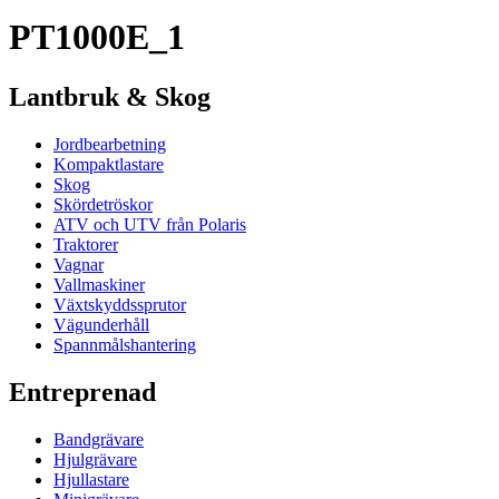
PT1000E_1
Lantbruk & Skog
Jordbearbetning
Kompaktlastare
Skog
Skördetröskor
ATV och UTV från Polaris
Traktorer
Vagnar
Vallmaskiner
Växtskyddssprutor
Vägunderhåll
Spannmålshantering
Entreprenad
Bandgrävare
Hjulgrävare
Hjullastare