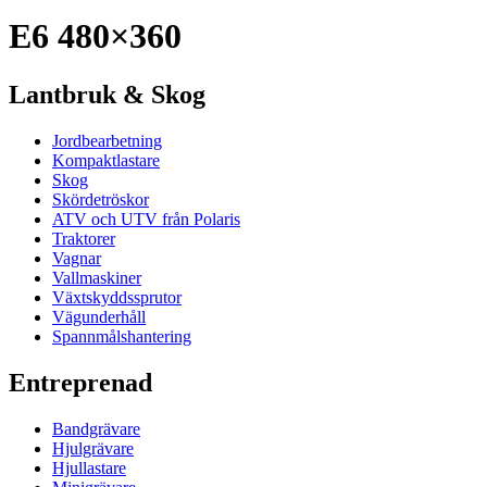
E6 480×360
Lantbruk & Skog
Jordbearbetning
Kompaktlastare
Skog
Skördetröskor
ATV och UTV från Polaris
Traktorer
Vagnar
Vallmaskiner
Växtskyddssprutor
Vägunderhåll
Spannmålshantering
Entreprenad
Bandgrävare
Hjulgrävare
Hjullastare