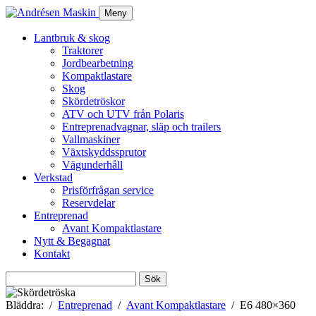
Meny
Lantbruk & skog
Traktorer
Jordbearbetning
Kompaktlastare
Skog
Skördetröskor
ATV och UTV från Polaris
Entreprenadvagnar, släp och trailers
Vallmaskiner
Växtskyddssprutor
Vägunderhåll
Verkstad
Prisförfrågan service
Reservdelar
Entreprenad
Avant Kompaktlastare
Nytt & Begagnat
Kontakt
Sök
efter:
Bläddra:
Entreprenad
Avant Kompaktlastare
E6 480×360