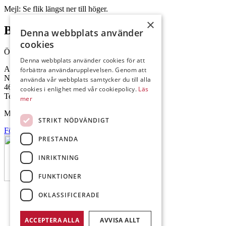
Mejl: Se flik längst ner till höger.
×
Brålanda
Denna webbplats använder
cookies
Öppettider: 07:00-16:00
Denna webbplats använder cookies för att
Andrésen Maskin i Brålanda AB
förbättra användarupplevelsen. Genom att
Nuntorp 301
använda vår webbplats samtycker du till alla
464 64 Brålanda
cookies i enlighet med vår cookiepolicy.
Läs
Telefon: 0521-57 57 30
mer
Mejl: Se flik längst ner till höger.
STRIKT NÖDVÄNDIGT
Följ oss på Facebook
PRESTANDA
INRIKTNING
FUNKTIONER
OKLASSIFICERADE
ACCEPTERA ALLA
AVVISA ALLT