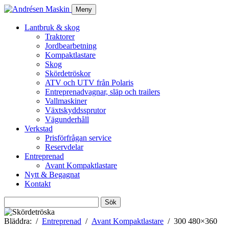
Meny
Lantbruk & skog
Traktorer
Jordbearbetning
Kompaktlastare
Skog
Skördetröskor
ATV och UTV från Polaris
Entreprenadvagnar, släp och trailers
Vallmaskiner
Växtskyddssprutor
Vägunderhåll
Verkstad
Prisförfrågan service
Reservdelar
Entreprenad
Avant Kompaktlastare
Nytt & Begagnat
Kontakt
Sök
efter:
Bläddra:
Entreprenad
Avant Kompaktlastare
300 480×360