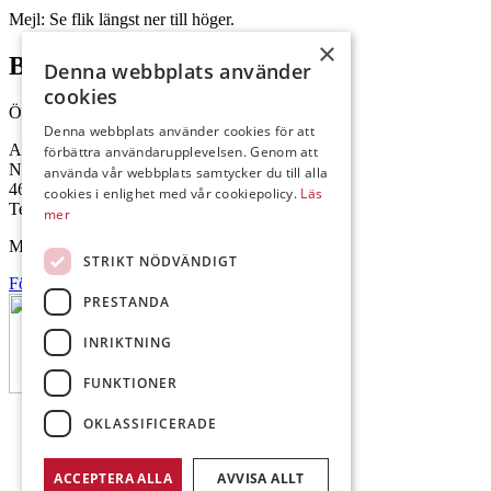
Mejl: Se flik längst ner till höger.
×
Brålanda
Denna webbplats använder
cookies
Öppettider: 07:00-16:00
Denna webbplats använder cookies för att
Andrésen Maskin i Brålanda AB
förbättra användarupplevelsen. Genom att
Nuntorp 301
använda vår webbplats samtycker du till alla
464 64 Brålanda
cookies i enlighet med vår cookiepolicy.
Läs
Telefon: 0521-57 57 30
mer
Mejl: Se flik längst ner till höger.
STRIKT NÖDVÄNDIGT
Följ oss på Facebook
PRESTANDA
INRIKTNING
FUNKTIONER
OKLASSIFICERADE
ACCEPTERA ALLA
AVVISA ALLT