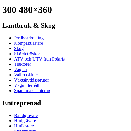
300 480×360
Lantbruk & Skog
Jordbearbetning
Kompaktlastare
Skog
Skördetröskor
ATV och UTV från Polaris
Traktorer
Vagnar
Vallmaskiner
Växtskyddssprutor
Vägunderhåll
Spannmålshantering
Entreprenad
Bandgrävare
Hjulgrävare
Hjullastare