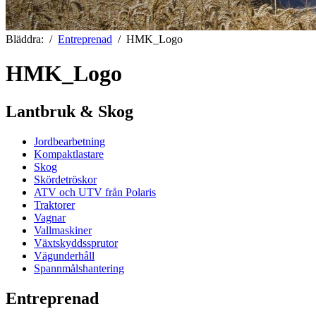
Bläddra:
Entreprenad
HMK_Logo
HMK_Logo
Lantbruk & Skog
Jordbearbetning
Kompaktlastare
Skog
Skördetröskor
ATV och UTV från Polaris
Traktorer
Vagnar
Vallmaskiner
Växtskyddssprutor
Vägunderhåll
Spannmålshantering
Entreprenad