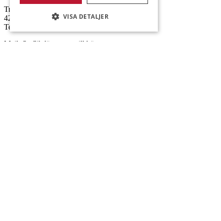
Transportgatan 4,
VISA DETALJER
422 46 Hisings Backa
Telefon: 0708-115352
Mejl: Se flik längst ner till höger.
Brålanda
Öppettider: 07:00-16:00
Andrésen Maskin i Brålanda AB
Nuntorp 301
464 64 Brålanda
Telefon: 0521-57 57 30
Mejl: Se flik längst ner till höger.
Följ oss på Facebook