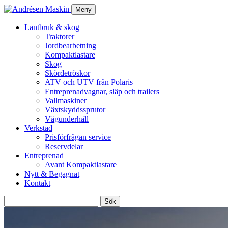
Meny
Lantbruk & skog
Traktorer
Jordbearbetning
Kompaktlastare
Skog
Skördetröskor
ATV och UTV från Polaris
Entreprenadvagnar, släp och trailers
Vallmaskiner
Växtskyddssprutor
Vägunderhåll
Verkstad
Prisförfrågan service
Reservdelar
Entreprenad
Avant Kompaktlastare
Nytt & Begagnat
Kontakt
Sök
efter: