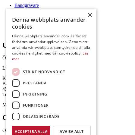
Bandgrävare
Hjulgrävare
×
Hjullastare
Denna webbplats använder
Minigrävare
cookies
Lastare
Specialmaskiner
Denna webbplats använder cookies för att
förbättra användarupplevelsen. Genom att
Uddevalla
använda vår webbplats samtycker du till alla
cookies i enlighet med vår cookiepolicy.
Läs
Öppettider: 07:30-16:30
mer
Lunchstängt 12.15-13.00
STRIKT NÖDVÄNDIGT
Kurödsvägen 5,
PRESTANDA
Box 584
451 22 Uddevalla
INRIKTNING
Telefon: 0522-99950
Mejl: Se flik längst ner till höger.
FUNKTIONER
Göteborg
OKLASSIFICERADE
Öppettider: 08.00-16.00
ACCEPTERA ALLA
AVVISA ALLT