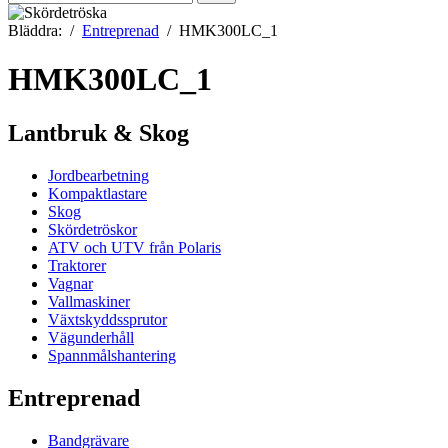
efter:
Bläddra:
Entreprenad
HMK300LC_1
HMK300LC_1
Lantbruk & Skog
Jordbearbetning
Kompaktlastare
Skog
Skördetröskor
ATV och UTV från Polaris
Traktorer
Vagnar
Vallmaskiner
Växtskyddssprutor
Vägunderhåll
Spannmålshantering
Entreprenad
Bandgrävare