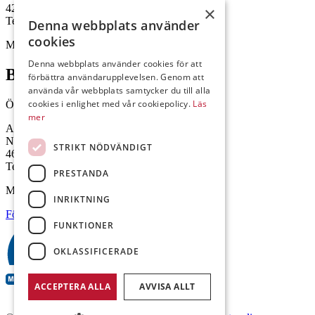
422 46 Hisings Backa
×
Telefon: 0708-115352
Denna webbplats använder
cookies
Mejl: Se flik längst ner till höger.
Denna webbplats använder cookies för att
Brålanda
förbättra användarupplevelsen. Genom att
använda vår webbplats samtycker du till alla
cookies i enlighet med vår cookiepolicy.
Läs
Öppettider: 07:00-16:00
mer
Andrésen Maskin i Brålanda AB
Nuntorp 301
STRIKT NÖDVÄNDIGT
464 64 Brålanda
Telefon: 0521-57 57 30
PRESTANDA
Mejl: Se flik längst ner till höger.
INRIKTNING
Följ oss på Facebook
FUNKTIONER
OKLASSIFICERADE
ACCEPTERA ALLA
AVVISA ALLT