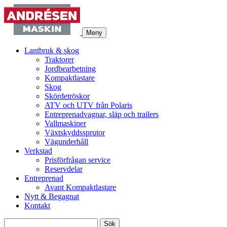
Meny
Lantbruk & skog
Traktorer
Jordbearbetning
Kompaktlastare
Skog
Skördetröskor
ATV och UTV från Polaris
Entreprenadvagnar, släp och trailers
Vallmaskiner
Växtskyddssprutor
Vägunderhåll
Verkstad
Prisförfrågan service
Reservdelar
Entreprenad
Avant Kompaktlastare
Nytt & Begagnat
Kontakt
Sök