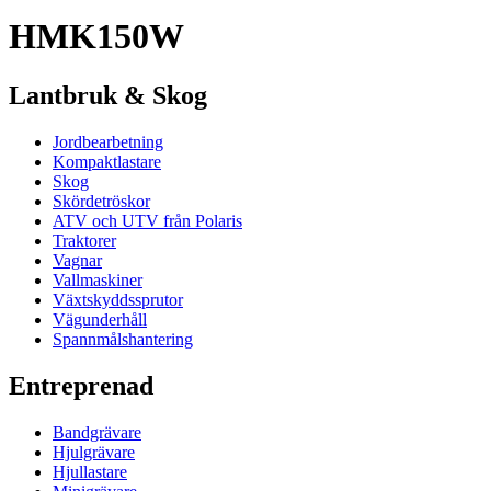
HMK150W
Lantbruk & Skog
Jordbearbetning
Kompaktlastare
Skog
Skördetröskor
ATV och UTV från Polaris
Traktorer
Vagnar
Vallmaskiner
Växtskyddssprutor
Vägunderhåll
Spannmålshantering
Entreprenad
Bandgrävare
Hjulgrävare
Hjullastare