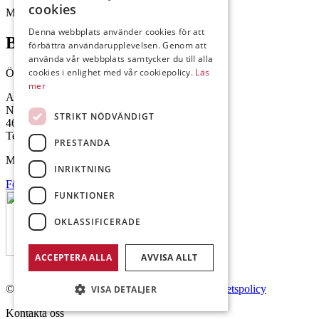
cookies
Mejl: Se flik längst ner till höger.
Denna webbplats använder cookies för att
Brålanda
förbättra användarupplevelsen. Genom att
använda vår webbplats samtycker du till alla
cookies i enlighet med vår cookiepolicy.
Läs
Öppettider: 07:00-16:00
mer
Andrésen Maskin i Brålanda AB
Nuntorp 301
STRIKT NÖDVÄNDIGT
464 64 Brålanda
Telefon: 0521-57 57 30
PRESTANDA
Mejl: Se flik längst ner till höger.
INRIKTNING
Följ oss på Facebook
FUNKTIONER
OKLASSIFICERADE
ACCEPTERA ALLA
AVVISA ALLT
© Copyright 2026 Andrésen Maskin AB.
Integritetspolicy
VISA DETALJER
Kontakta oss