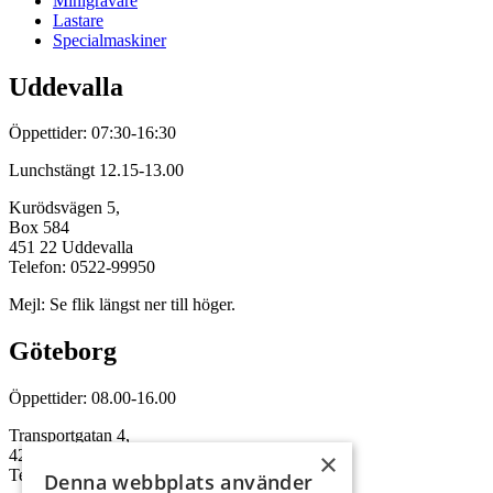
Minigrävare
Lastare
Specialmaskiner
Uddevalla
Öppettider: 07:30-16:30
Lunchstängt 12.15-13.00
Kurödsvägen 5,
Box 584
451 22 Uddevalla
Telefon: 0522-99950
Mejl: Se flik längst ner till höger.
Göteborg
Öppettider: 08.00-16.00
Transportgatan 4,
422 46 Hisings Backa
×
Telefon: 0708-115352
Denna webbplats använder