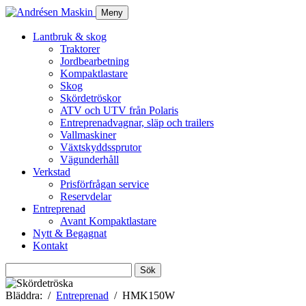
Meny
Lantbruk & skog
Traktorer
Jordbearbetning
Kompaktlastare
Skog
Skördetröskor
ATV och UTV från Polaris
Entreprenadvagnar, släp och trailers
Vallmaskiner
Växtskyddssprutor
Vägunderhåll
Verkstad
Prisförfrågan service
Reservdelar
Entreprenad
Avant Kompaktlastare
Nytt & Begagnat
Kontakt
Sök
efter:
Bläddra:
Entreprenad
HMK150W