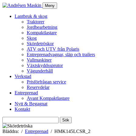
Meny
Lantbruk & skog
Traktorer
Jordbearbetning
Kompaktlastare
Skog
Skördetröskor
ATV och UTV från Polaris
Entreprenadvagnar, släp och trailers
Vallmaskiner
Växtskyddssprutor
Vägunderhåll
Verkstad
Prisförfrågan service
Reservdelar
Entreprenad
Avant Kompaktlastare
Nytt & Begagnat
Kontakt
Sök
efter:
Bläddra:
Entreprenad
HMK145LCSR_2