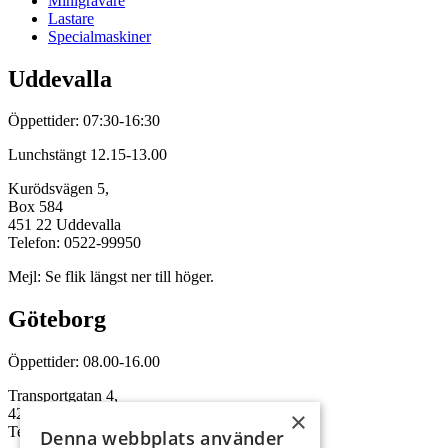
Minigrävare
Lastare
Specialmaskiner
Uddevalla
Öppettider: 07:30-16:30
Lunchstängt 12.15-13.00
Kurödsvägen 5,
Box 584
451 22 Uddevalla
Telefon: 0522-99950
Mejl: Se flik längst ner till höger.
Göteborg
Öppettider: 08.00-16.00
Transportgatan 4,
422 46 Hisings Backa
×
Telefon: 0708-115352
Denna webbplats använder