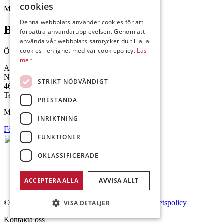
cookies
Mejl: Se flik längst ner till höger.
Denna webbplats använder cookies för att
Brålanda
förbättra användarupplevelsen. Genom att
använda vår webbplats samtycker du till alla
cookies i enlighet med vår cookiepolicy.
Läs
Öppettider: 07:00-16:00
mer
Andrésen Maskin i Brålanda AB
Nuntorp 301
STRIKT NÖDVÄNDIGT
464 64 Brålanda
Telefon: 0521-57 57 30
PRESTANDA
Mejl: Se flik längst ner till höger.
INRIKTNING
Följ oss på Facebook
FUNKTIONER
OKLASSIFICERADE
ACCEPTERA ALLA
AVVISA ALLT
© Copyright 2026 Andrésen Maskin AB.
Integritetspolicy
VISA DETALJER
Kontakta oss