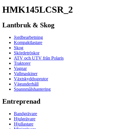
HMK145LCSR_2
Lantbruk & Skog
Jordbearbetning
Kompaktlastare
Skog
Skördetröskor
ATV och UTV från Polaris
Traktorer
Vagnar
Vallmaskiner
Växtskyddssprutor
Vägunderhåll
Spannmålshantering
Entreprenad
Bandgrävare
Hjulgrävare
Hjullastare