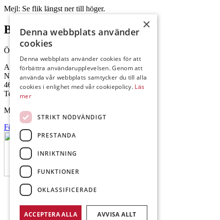
Mejl: Se flik längst ner till höger.
×
Brålanda
Denna webbplats använder
cookies
Öppettider: 07:00-16:00
Denna webbplats använder cookies för att
Andrésen Maskin i Brålanda AB
förbättra användarupplevelsen. Genom att
Nuntorp 301
använda vår webbplats samtycker du till alla
464 64 Brålanda
cookies i enlighet med vår cookiepolicy.
Läs
Telefon: 0521-57 57 30
mer
Mejl: Se flik längst ner till höger.
STRIKT NÖDVÄNDIGT
Följ oss på Facebook
PRESTANDA
INRIKTNING
FUNKTIONER
OKLASSIFICERADE
ACCEPTERA ALLA
AVVISA ALLT