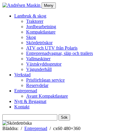
Meny
Lantbruk & skog
Traktorer
Jordbearbetning
Kompaktlastare
Skog
Skördetröskor
ATV och UTV från Polaris
Entreprenadvagnar, släp och trailers
Vallmaskiner
Växtskyddssprutor
Vägunderhåll
Verkstad
Prisförfrågan service
Reservdelar
Entreprenad
Avant Kompaktlastare
Nytt & Begagnat
Kontakt
Sök
efter:
Bläddra:
Entreprenad
cx60 480×360