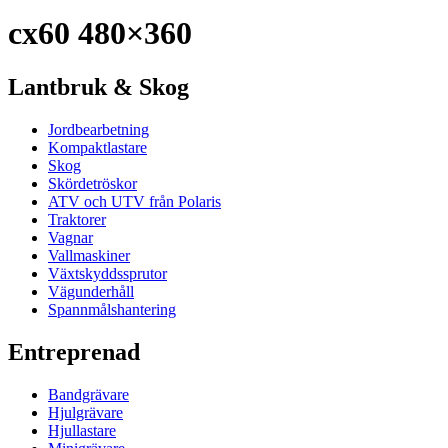
cx60 480×360
Lantbruk & Skog
Jordbearbetning
Kompaktlastare
Skog
Skördetröskor
ATV och UTV från Polaris
Traktorer
Vagnar
Vallmaskiner
Växtskyddssprutor
Vägunderhåll
Spannmålshantering
Entreprenad
Bandgrävare
Hjulgrävare
Hjullastare