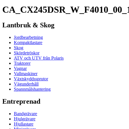
CA_CX245DSR_W_F4010_00_1
Lantbruk & Skog
Jordbearbetning
Kompaktlastare
Skog
Skördetröskor
ATV och UTV från Polaris
Traktorer
Vagnar
Vallmaskiner
Växtskyddssprutor
Vägunderhåll
Spannmålshantering
Entreprenad
Bandgrävare
Hjulgrävare
Hjullastare