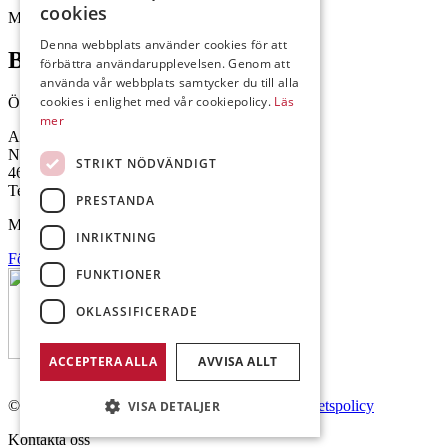
cookies
Mejl: Se flik längst ner till höger.
Denna webbplats använder cookies för att
Brålanda
förbättra användarupplevelsen. Genom att
använda vår webbplats samtycker du till alla
cookies i enlighet med vår cookiepolicy.
Läs
Öppettider: 07:00-16:00
mer
Andrésen Maskin i Brålanda AB
Nuntorp 301
STRIKT NÖDVÄNDIGT
464 64 Brålanda
Telefon: 0521-57 57 30
PRESTANDA
Mejl: Se flik längst ner till höger.
INRIKTNING
Följ oss på Facebook
FUNKTIONER
OKLASSIFICERADE
ACCEPTERA ALLA
AVVISA ALLT
© Copyright 2026 Andrésen Maskin AB.
Integritetspolicy
VISA DETALJER
Kontakta oss