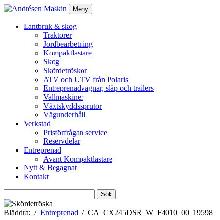
Meny
Lantbruk & skog
Traktorer
Jordbearbetning
Kompaktlastare
Skog
Skördetröskor
ATV och UTV från Polaris
Entreprenadvagnar, släp och trailers
Vallmaskiner
Växtskyddssprutor
Vägunderhåll
Verkstad
Prisförfrågan service
Reservdelar
Entreprenad
Avant Kompaktlastare
Nytt & Begagnat
Kontakt
Sök
efter:
Bläddra:
Entreprenad
CA_CX245DSR_W_F4010_00_19598