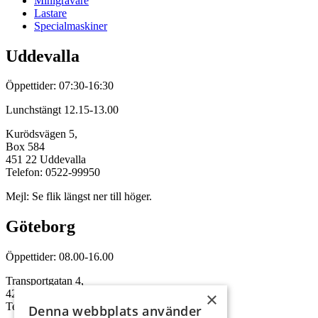
Minigrävare
Lastare
Specialmaskiner
Uddevalla
Öppettider: 07:30-16:30
Lunchstängt 12.15-13.00
Kurödsvägen 5,
Box 584
451 22 Uddevalla
Telefon: 0522-99950
Mejl: Se flik längst ner till höger.
Göteborg
Öppettider: 08.00-16.00
Transportgatan 4,
422 46 Hisings Backa
×
Telefon: 0708-115352
Denna webbplats använder