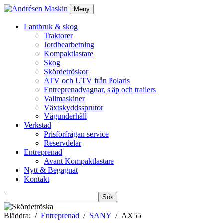
Meny
Lantbruk & skog
Traktorer
Jordbearbetning
Kompaktlastare
Skog
Skördetröskor
ATV och UTV från Polaris
Entreprenadvagnar, släp och trailers
Vallmaskiner
Växtskyddssprutor
Vägunderhåll
Verkstad
Prisförfrågan service
Reservdelar
Entreprenad
Avant Kompaktlastare
Nytt & Begagnat
Kontakt
Sök
efter:
Bläddra:
Entreprenad
SANY
AX55