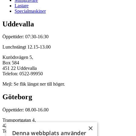
Minigrävare
Lastare
Specialmaskiner
Uddevalla
Öppettider: 07:30-16:30
Lunchstängt 12.15-13.00
Kurödsvägen 5,
Box 584
451 22 Uddevalla
Telefon: 0522-99950
Mejl: Se flik längst ner till höger.
Göteborg
Öppettider: 08.00-16.00
Transportgatan 4,
422 46 Hisings Backa
×
Telefon: 0708-115352
Denna webbplats använder