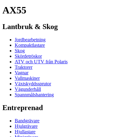
AX55
Lantbruk & Skog
Jordbearbetning
Kompaktlastare
Skog
Skördetröskor
ATV och UTV från Polaris
Traktorer
Vagnar
Vallmaskiner
Växtskyddssprutor
Vägunderhåll
Spannmålshantering
Entreprenad
Bandgrävare
Hjulgrävare
Hjullastare