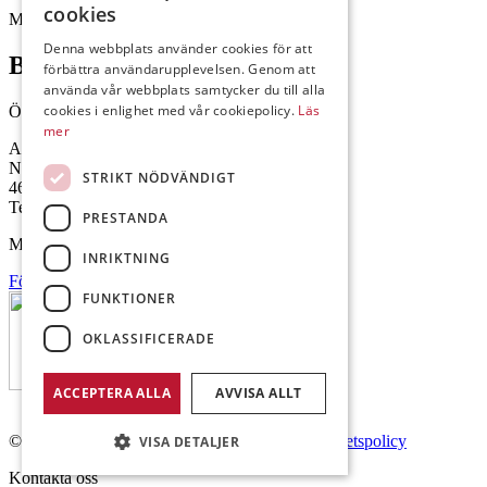
cookies
Mejl: Se flik längst ner till höger.
Denna webbplats använder cookies för att
Brålanda
förbättra användarupplevelsen. Genom att
använda vår webbplats samtycker du till alla
cookies i enlighet med vår cookiepolicy.
Läs
Öppettider: 07:00-16:00
mer
Andrésen Maskin i Brålanda AB
Nuntorp 301
STRIKT NÖDVÄNDIGT
464 64 Brålanda
Telefon: 0521-57 57 30
PRESTANDA
Mejl: Se flik längst ner till höger.
INRIKTNING
Följ oss på Facebook
FUNKTIONER
OKLASSIFICERADE
ACCEPTERA ALLA
AVVISA ALLT
© Copyright 2026 Andrésen Maskin AB.
Integritetspolicy
VISA DETALJER
Kontakta oss