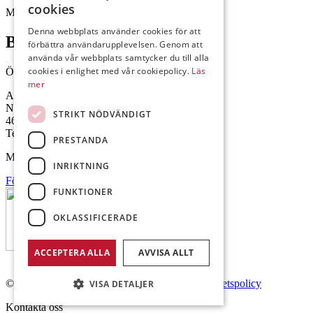
cookies
Mejl: Se flik längst ner till höger.
Denna webbplats använder cookies för att
Brålanda
förbättra användarupplevelsen. Genom att
använda vår webbplats samtycker du till alla
cookies i enlighet med vår cookiepolicy.
Läs
Öppettider: 07:00-16:00
mer
Andrésen Maskin i Brålanda AB
Nuntorp 301
STRIKT NÖDVÄNDIGT
464 64 Brålanda
Telefon: 0521-57 57 30
PRESTANDA
Mejl: Se flik längst ner till höger.
INRIKTNING
Följ oss på Facebook
FUNKTIONER
OKLASSIFICERADE
ACCEPTERA ALLA
AVVISA ALLT
© Copyright 2026 Andrésen Maskin AB.
Integritetspolicy
VISA DETALJER
Kontakta oss