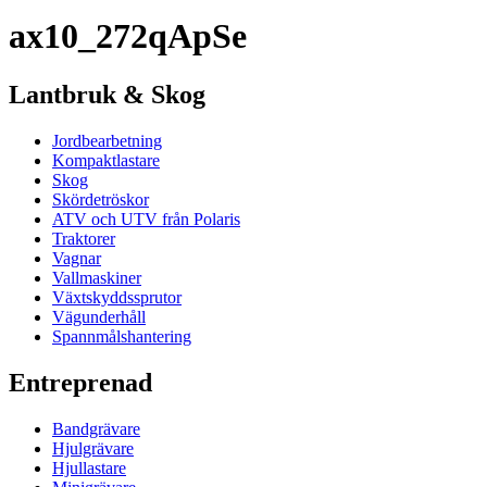
ax10_272qApSe
Lantbruk & Skog
Jordbearbetning
Kompaktlastare
Skog
Skördetröskor
ATV och UTV från Polaris
Traktorer
Vagnar
Vallmaskiner
Växtskyddssprutor
Vägunderhåll
Spannmålshantering
Entreprenad
Bandgrävare
Hjulgrävare
Hjullastare