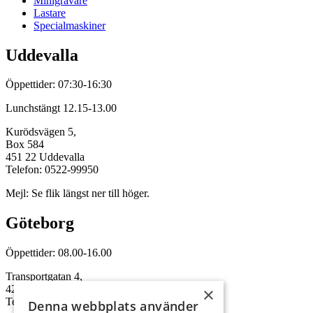
Minigrävare
Lastare
Specialmaskiner
Uddevalla
Öppettider: 07:30-16:30
Lunchstängt 12.15-13.00
Kurödsvägen 5,
Box 584
451 22 Uddevalla
Telefon: 0522-99950
Mejl: Se flik längst ner till höger.
Göteborg
Öppettider: 08.00-16.00
Transportgatan 4,
422 46 Hisings Backa
×
Telefon: 0708-115352
Denna webbplats använder