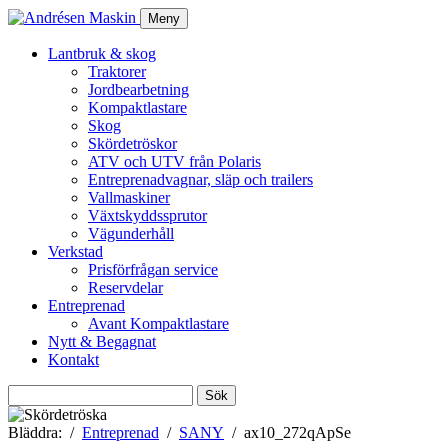
Meny
Lantbruk & skog
Traktorer
Jordbearbetning
Kompaktlastare
Skog
Skördetröskor
ATV och UTV från Polaris
Entreprenadvagnar, släp och trailers
Vallmaskiner
Växtskyddssprutor
Vägunderhåll
Verkstad
Prisförfrågan service
Reservdelar
Entreprenad
Avant Kompaktlastare
Nytt & Begagnat
Kontakt
Sök
efter:
Bläddra:
Entreprenad
SANY
ax10_272qApSe