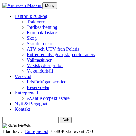
Meny
Lantbruk & skog
Traktorer
Jordbearbetning
Kompaktlastare
Skog
Skördetröskor
ATV och UTV från Polaris
Entreprenadvagnar, släp och trailers
Vallmaskiner
Växtskyddssprutor
Vägunderhåll
Verkstad
Prisförfrågan service
Reservdelar
Entreprenad
Avant Kompaktlastare
Nytt & Begagnat
Kontakt
Sök
efter:
Bläddra:
Entreprenad
680Pixlar avant 750