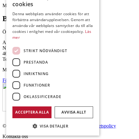
cookies
Mejl: Se flik längst ner till höger.
Denna webbplats använder cookies för att
Brålanda
förbättra användarupplevelsen. Genom att
använda vår webbplats samtycker du till alla
cookies i enlighet med vår cookiepolicy.
Läs
Öppettider: 07:00-16:00
mer
Andrésen Maskin i Brålanda AB
Nuntorp 301
STRIKT NÖDVÄNDIGT
464 64 Brålanda
Telefon: 0521-57 57 30
PRESTANDA
Mejl: Se flik längst ner till höger.
INRIKTNING
Följ oss på Facebook
FUNKTIONER
OKLASSIFICERADE
ACCEPTERA ALLA
AVVISA ALLT
© Copyright 2026 Andrésen Maskin AB.
Integritetspolicy
VISA DETALJER
Kontakta oss