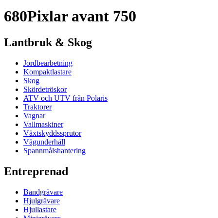
680Pixlar avant 750
Lantbruk & Skog
Jordbearbetning
Kompaktlastare
Skog
Skördetröskor
ATV och UTV från Polaris
Traktorer
Vagnar
Vallmaskiner
Växtskyddssprutor
Vägunderhåll
Spannmålshantering
Entreprenad
Bandgrävare
Hjulgrävare
Hjullastare