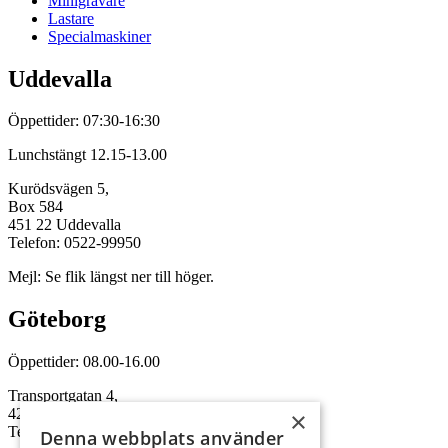
Minigrävare
Lastare
Specialmaskiner
Uddevalla
Öppettider: 07:30-16:30
Lunchstängt 12.15-13.00
Kurödsvägen 5,
Box 584
451 22 Uddevalla
Telefon: 0522-99950
Mejl: Se flik längst ner till höger.
Göteborg
Öppettider: 08.00-16.00
Transportgatan 4,
422 46 Hisings Backa
×
Telefon: 0708-115352
Denna webbplats använder