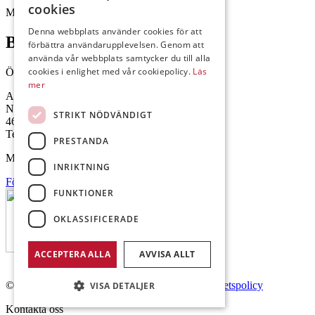
cookies
Mejl: Se flik längst ner till höger.
Denna webbplats använder cookies för att
Brålanda
förbättra användarupplevelsen. Genom att
använda vår webbplats samtycker du till alla
cookies i enlighet med vår cookiepolicy.
Läs
Öppettider: 07:00-16:00
mer
Andrésen Maskin i Brålanda AB
Nuntorp 301
STRIKT NÖDVÄNDIGT
464 64 Brålanda
Telefon: 0521-57 57 30
PRESTANDA
Mejl: Se flik längst ner till höger.
INRIKTNING
Följ oss på Facebook
FUNKTIONER
OKLASSIFICERADE
ACCEPTERA ALLA
AVVISA ALLT
© Copyright 2026 Andrésen Maskin AB.
Integritetspolicy
VISA DETALJER
Kontakta oss