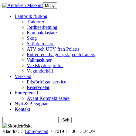
Meny
Lantbruk & skog
Traktorer
Jordbearbetning
Kompaktlastare
Skog
Skördetröskor
ATV och UTV från Polaris
Entreprenadvagnar, släp och trailers
Vallmaskiner
Växtskyddssprutor
Vägunderhåll
Verkstad
Prisförfrågan service
Reservdelar
Entreprenad
Avant Kompaktlastare
Nytt & Begagnat
Kontakt
Sök
efter:
Bläddra:
Entreprenad
2019-11-06 13.24.29