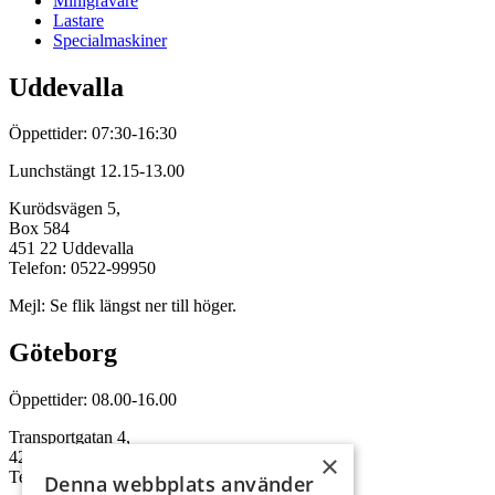
Minigrävare
Lastare
Specialmaskiner
Uddevalla
Öppettider: 07:30-16:30
Lunchstängt 12.15-13.00
Kurödsvägen 5,
Box 584
451 22 Uddevalla
Telefon: 0522-99950
Mejl: Se flik längst ner till höger.
Göteborg
Öppettider: 08.00-16.00
Transportgatan 4,
422 46 Hisings Backa
×
Telefon: 0708-115352
Denna webbplats använder