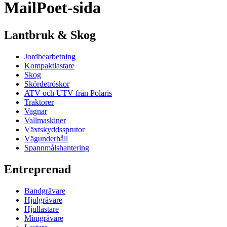
MailPoet-sida
Lantbruk & Skog
Jordbearbetning
Kompaktlastare
Skog
Skördetröskor
ATV och UTV från Polaris
Traktorer
Vagnar
Vallmaskiner
Växtskyddssprutor
Vägunderhåll
Spannmålshantering
Entreprenad
Bandgrävare
Hjulgrävare
Hjullastare
Minigrävare