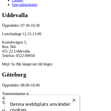
Lastare
Specialmaskiner
Uddevalla
Öppettider: 07:30-16:30
Lunchstängt 12.15-13.00
Kurödsvägen 5,
Box 584
451 22 Uddevalla
Telefon: 0522-99950
Mejl: Se flik längst ner till höger.
Göteborg
Öppettider: 08.00-16.00
Transportgatan 4,
422 46 Hisings Backa
×
Telefon: 0708-115352
Denna webbplats använder
cookies
Mejl: Se flik längst ner till höger.