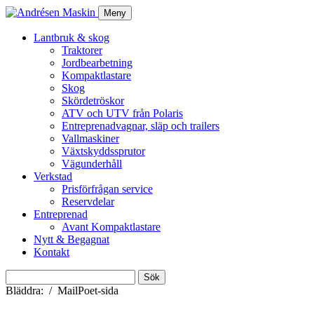
Meny
Lantbruk & skog
Traktorer
Jordbearbetning
Kompaktlastare
Skog
Skördetröskor
ATV och UTV från Polaris
Entreprenadvagnar, släp och trailers
Vallmaskiner
Växtskyddssprutor
Vägunderhåll
Verkstad
Prisförfrågan service
Reservdelar
Entreprenad
Avant Kompaktlastare
Nytt & Begagnat
Kontakt
Sök
efter:
Bläddra:
MailPoet-sida