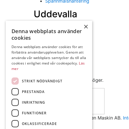
Spannmålshantering
Uddevalla
Öppettider: 07:30-16:30
×
Denna webbplats använder
Lunchstängt 12.15-13.00
cookies
Denna webbplats använder cookies för att
Kurödsvägen 5,
förbättra användarupplevelsen. Genom att
Box 584
använda vår webbplats samtycker du till alla
451 22 Uddevalla
cookies i enlighet med vår cookiepolicy.
Läs
Telefon: 0522-99950
mer
Mejl: Se flik längst ner till höger.
STRIKT NÖDVÄNDIGT
Följ oss på Facebook
PRESTANDA
INRIKTNING
FUNKTIONER
© Copyright 2026 Andrésen Maskin AB.
In
OKLASSIFICERADE