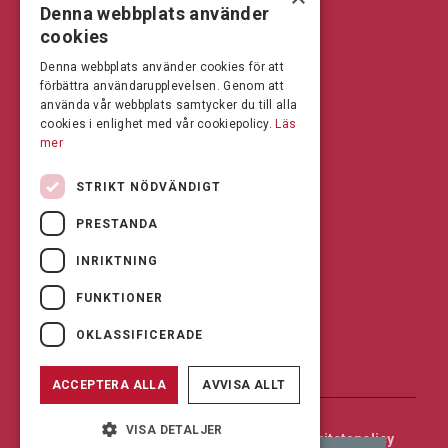
Denna webbplats använder
BRÅLANDA
cookies
Öppettider: 07:00-16:00
Denna webbplats använder cookies för att
förbättra användarupplevelsen. Genom att
Andrésen Maskin i Brålanda AB
använda vår webbplats samtycker du till alla
Nuntorp 301
cookies i enlighet med vår cookiepolicy.
Läs
464 64 Brålanda
mer
Telefon: 0521-57 57 30
STRIKT NÖDVÄNDIGT
Mejl: Se flik längst ner till höger.
PRESTANDA
FÖLJ OSS PÅ FACEBOOK
INRIKTNING
FUNKTIONER
OKLASSIFICERADE
ACCEPTERA ALLA
AVVISA ALLT
VISA DETALJER
© Copyright 2026 Andrésen Maskin AB.
Integritetspolicy