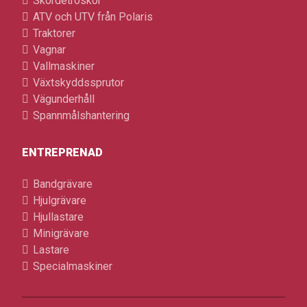
Skördetröskor
ATV och UTV från Polaris
Traktorer
Vagnar
Vallmaskiner
Växtskyddssprutor
Vägunderhåll
Spannmålshantering
ENTREPRENAD
Bandgrävare
Hjulgrävare
Hjullastare
Minigrävare
Lastare
Specialmaskiner