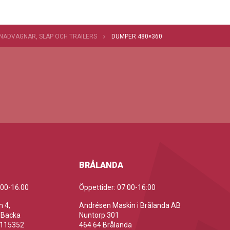
NADVAGNAR, SLÄP OCH TRAILERS
DUMPER 480×360
BRÅLANDA
.00-16.00
Öppettider: 07:00-16:00
 4,
Andrésen Maskin i Brålanda AB
 Backa
Nuntorp 301
-115352
464 64 Brålanda