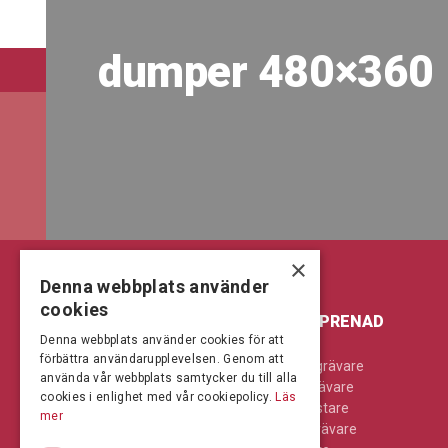
dumper 480×360
×
Denna webbplats använder
cookies
LANTBRUK & SKOG
ENTREPRENAD
Denna webbplats använder cookies för att
förbättra användarupplevelsen. Genom att
Jordbearbetning
Bandgrävare
använda vår webbplats samtycker du till alla
Kompaktlastare
Hjulgrävare
cookies i enlighet med vår cookiepolicy.
Läs
Skog
Hjullastare
mer
Skördetröskor
Minigrävare