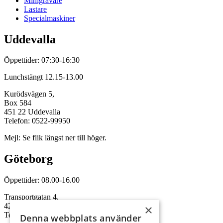
Minigrävare
Lastare
Specialmaskiner
Uddevalla
Öppettider: 07:30-16:30
Lunchstängt 12.15-13.00
Kurödsvägen 5,
Box 584
451 22 Uddevalla
Telefon: 0522-99950
Mejl: Se flik längst ner till höger.
Göteborg
Öppettider: 08.00-16.00
Transportgatan 4,
422 46 Hisings Backa
×
Telefon: 0708-115352
Denna webbplats använder