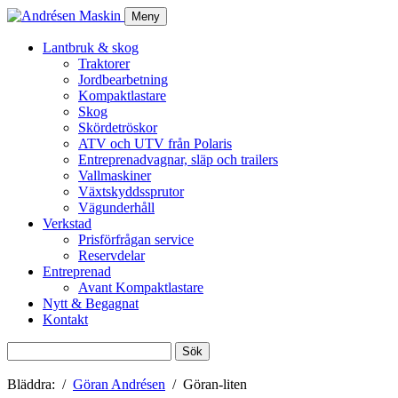
Meny
Lantbruk & skog
Traktorer
Jordbearbetning
Kompaktlastare
Skog
Skördetröskor
ATV och UTV från Polaris
Entreprenadvagnar, släp och trailers
Vallmaskiner
Växtskyddssprutor
Vägunderhåll
Verkstad
Prisförfrågan service
Reservdelar
Entreprenad
Avant Kompaktlastare
Nytt & Begagnat
Kontakt
Sök
efter:
Bläddra:
Göran Andrésen
Göran-liten