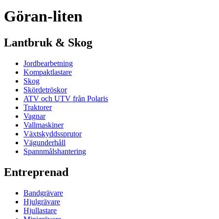
Göran-liten
Lantbruk & Skog
Jordbearbetning
Kompaktlastare
Skog
Skördetröskor
ATV och UTV från Polaris
Traktorer
Vagnar
Vallmaskiner
Växtskyddssprutor
Vägunderhåll
Spannmålshantering
Entreprenad
Bandgrävare
Hjulgrävare
Hjullastare