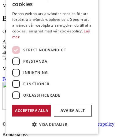
cookies
Mejl: Se flik längst ner till höger.
Denna webbplats använder cookies för att
Brålanda
förbättra användarupplevelsen. Genom att
använda vår webbplats samtycker du till alla
cookies i enlighet med vår cookiepolicy.
Läs
Öppettider: 07:00-16:00
mer
Andrésen Maskin i Brålanda AB
Nuntorp 301
STRIKT NÖDVÄNDIGT
464 64 Brålanda
Telefon: 0521-57 57 30
PRESTANDA
Mejl: Se flik längst ner till höger.
INRIKTNING
Följ oss på Facebook
FUNKTIONER
OKLASSIFICERADE
ACCEPTERA ALLA
AVVISA ALLT
© Copyright 2026 Andrésen Maskin AB.
Integritetspolicy
VISA DETALJER
Kontakta oss