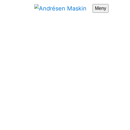
Meny
Bläddra:
Richard Petersson
richard lite
richard liten1
Lantbruk & Skog
Jordbearbetning
Kompaktlastare
Skog
Skördetröskor
ATV och UTV från Polaris
Traktorer
Vagnar
Vallmaskiner
Växtskyddssprutor
Vägunderhåll