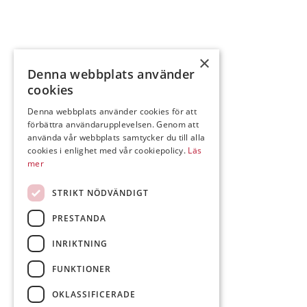
Spannmålshantering
Uddevalla
Öppettider: 07:30-16:30
×
Denna webbplats använder
Lunchstängt 12.15-13.00
cookies
Denna webbplats använder cookies för att
Kurödsvägen 5,
förbättra användarupplevelsen. Genom att
Box 584
använda vår webbplats samtycker du till alla
451 22 Uddevalla
cookies i enlighet med vår cookiepolicy.
Läs
Telefon: 0522-99950
mer
Mejl: Se flik längst ner till höger.
STRIKT NÖDVÄNDIGT
Följ oss på Facebook
PRESTANDA
INRIKTNING
FUNKTIONER
In
OKLASSIFICERADE